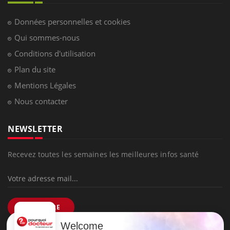
Données personnelles et cookies
Qui sommes-nous
Conditions d'utilisation
Plan du site
Mentions Légales
Nous contacter
NEWSLETTER
Recevez toutes les semaines les meilleures infos santé
S'INSCRIRE
Welcome