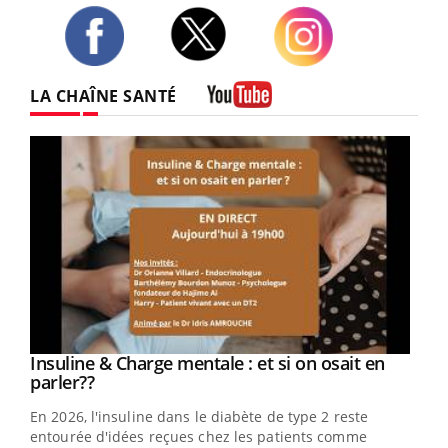
Twitter
Facebook
Instagram
LA CHAÎNE SANTÉ
Youtube
Youtube
Insuline & Charge mentale : et si on osait en
Youtube
Youtube
parler??
En 2026, l'insuline dans le diabète de type 2 reste
entourée d'idées reçues chez les patients comme