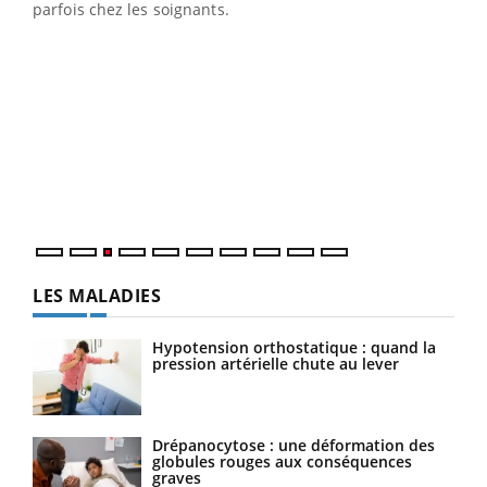
parfois chez les soignants.
Ecz
You
pour
L'ét
Vaca
Nos 
LES MALADIES
Hypotension orthostatique : quand la
pression artérielle chute au lever
Drépanocytose : une déformation des
globules rouges aux conséquences
graves