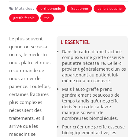
Mots clés :
orthophonie
fractionné
cellule souche
greffe fécale
thé
Le plus souvent,
L'ESSENTIEL
quand on se casse
Dans le cadre d'une fracture
un os, le médecin
complexe, une greffe osseuse
nous plâtre et nous
peut être nécessaire. Celle-ci
provient généralement d’un os
recommande de
appartenant au patient lui-
nous armer de
même ou à un cadavre.
patience. Toutefois,
Mais l'auto-greffe prend
certaines fractures
généralement beaucoup de
temps tandis qu'une greffe
plus complexes
dérivée d’os de cadavre
nécessitent des
manque souvent de
traitements, et il
nombreuses biomolécules.
arrive que les
Pour créer une greffe osseuse
biologiquement active, les
médecins se