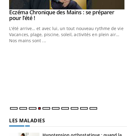
Eczéma Chronique des Mains : se préparer
Youtube
Youtube
pour l’été !
L'été arrive… et avec lui, un tout nouveau rythme de vie !
Vacances, plage, piscine, soleil, activités en plein air…
Nos mains sont ...
Dia
You
Le 
pers
ques
LES MALADIES
Hypotension orthostatique : quand la