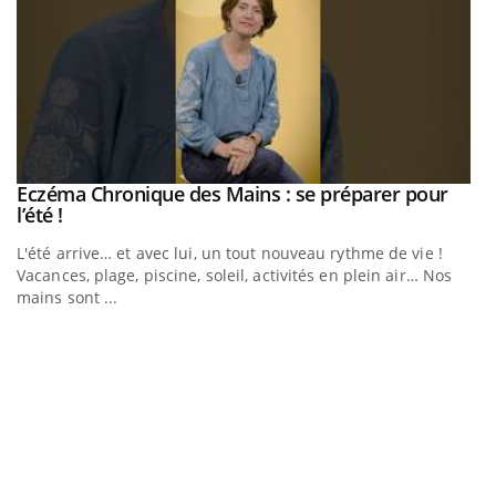
Eczéma Chronique des Mains : se préparer pour
Youtube
Youtube
l’été !
e
L'été arrive… et avec lui, un tout nouveau rythme de vie !
Vacances, plage, piscine, soleil, activités en plein air… Nos
mains sont ...
D
Yo
L
at
dé