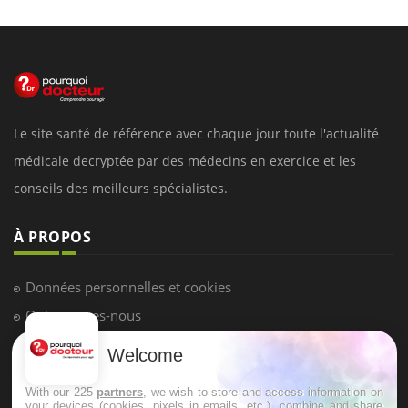
Le site santé de référence avec chaque jour toute l'actualité
médicale decryptée par des médecins en exercice et les
conseils des meilleurs spécialistes.
À PROPOS
Données personnelles et cookies
Qui sommes-nous
Conditions d'utilisation
Welcome
Plan du site
With our 225
partners
, we wish to store and access information on
Mentions Légales
your devices (cookies, pixels in emails, etc.), combine and share