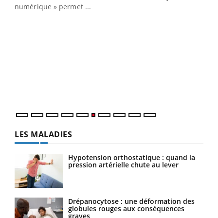
numérique » permet ...
COU
You
Coup
vous
épis
LES MALADIES
Hypotension orthostatique : quand la
pression artérielle chute au lever
Drépanocytose : une déformation des
globules rouges aux conséquences
graves