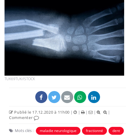
TUK69TUK/ISTOCK
Publié le 17.12.2020 à 11h00
|
|
|
|
|
Commenter
Mots clés :
maladie neurologique
fractionné
dent