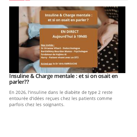
Youtube
Youtube
Insuline & Charge mentale : et si on osait en
Youtube
Youtube
parler??
En 2026, l'insuline dans le diabète de type 2 reste
entourée d'idées reçues chez les patients comme
parfois chez les soignants.
Ecz
You
pour