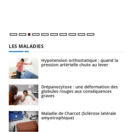
L'ét
Vaca
Nos 
LES MALADIES
Hypotension orthostatique : quand la
pression artérielle chute au lever
Drépanocytose : une déformation des
globules rouges aux conséquences
graves
Maladie de Charcot (Sclérose latérale
amyotrophique)