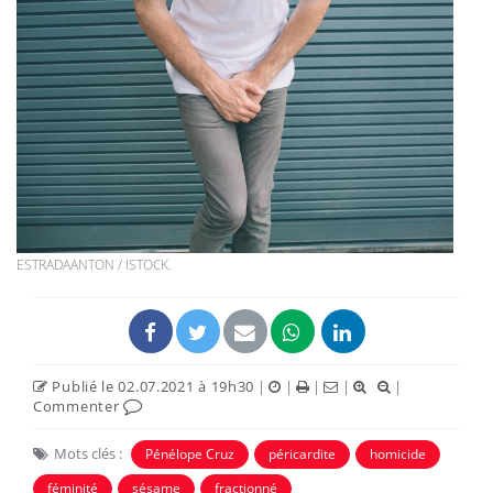
ESTRADAANTON / ISTOCK.
Publié le 02.07.2021 à 19h30
|
|
|
|
|
Commenter
Mots clés :
Pénélope Cruz
péricardite
homicide
féminité
sésame
fractionné