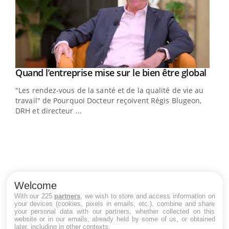
Yout
Quand l’entreprise mise sur le bien être global
Youtube
ndez-
"Les rendez-vous de la santé et de la qualité de vie au
cet
travail" de Pourquoi Docteur reçoivent Régis Blugeon,
DRH et directeur ...
Ecz
You
(3/3
Welcome
Dans
With our 225
partners
, we wish to store and access information on
vous
your devices (cookies, pixels in emails, etc.), combine and share
quot
your personal data with our partners, whether collected on this
website or in our emails, already held by some of us, or obtained
later, including in other contexts.