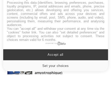
Processing this data (identifiers, browsing, preferences, purchases,
loyalty programs, IP, postal addresses and emails, phone, precise
geolocation, etc.) allows developing and offering you services,
LES MALADIES
content, commercial offers and ads across your devices and
screens (including by email, post, SMS, phone, audio, and video),
personalising them, measuring their performance, and analysing
Hypotension orthostatique : quand la
audiences.
pression artérielle chute au lever
You can "accept all" and withdraw your consent at any time via the
"cookies" footer link
. You can also "set detailed preferences" and
object to processing activities not subject to consent. These
choices remain valid for 6 months.
powered by
Drépanocytose : une déformation des
globules rouges aux conséquences
graves
Accept all
Set your choices
Cookies settings
Maladie de Charcot (Sclérose latérale
amyotrophique)