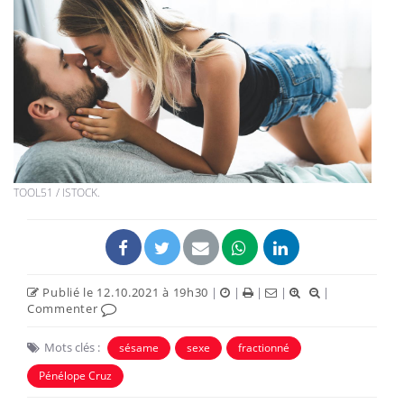
TOOL51 / ISTOCK.
Publié le 12.10.2021 à 19h30
|
|
|
|
|
Commenter
Mots clés :
sésame
sexe
fractionné
Pénélope Cruz