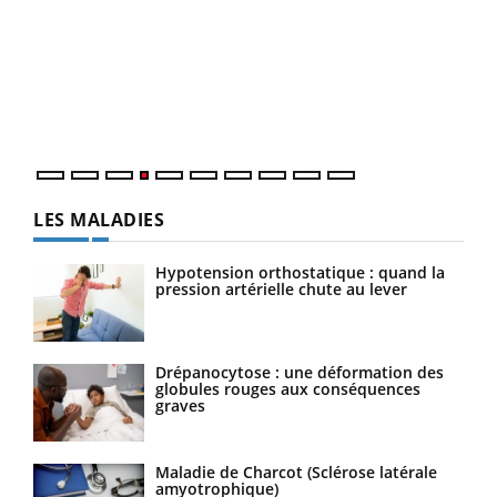
Dia
You
Le 
pers
ques
LES MALADIES
Hypotension orthostatique : quand la
pression artérielle chute au lever
Drépanocytose : une déformation des
globules rouges aux conséquences
graves
Maladie de Charcot (Sclérose latérale
amyotrophique)