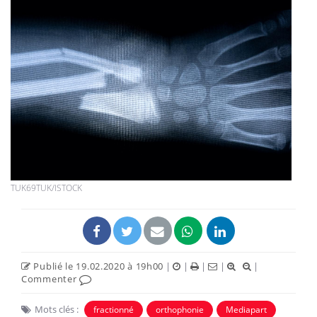
TUK69TUK/ISTOCK
Publié le 19.02.2020 à 19h00
|
|
|
|
|
Commenter
Mots clés :
fractionné
orthophonie
Mediapart