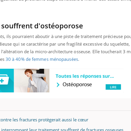
s souffrent d'ostéoporose
nts, ils pourraient aboutir à une piste de traitement précieuse pou
idieuse qui
se caractérise par une fragilité excessive du squelette
'altération de la micro-architecture osseuse. Elle toucherait 3 m
les
30 à 40% de femmes ménopausées
.
tre les fractures protègerait aussi le cœur
 interrompant leur traitement souffrent de fractures osseuses