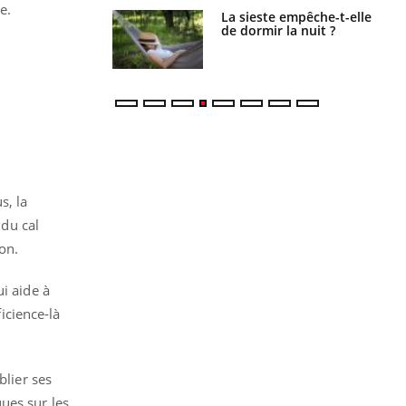
me.
La sieste empêche-t-elle
Fortes chaleurs :
de dormir la nuit ?
pourquoi le risque de
noyade grimpe-t-il ?
s, la
 du cal
son.
i aide à
ficience-là
blier ses
ues sur les