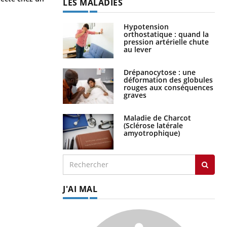
LES MALADIES
s’interroge sur son taux élevé en
France
Hypotension
orthostatique : quand la
pression artérielle chute
au lever
Drépanocytose : une
déformation des globules
rouges aux conséquences
graves
Maladie de Charcot
(Sclérose latérale
amyotrophique)
J'AI MAL