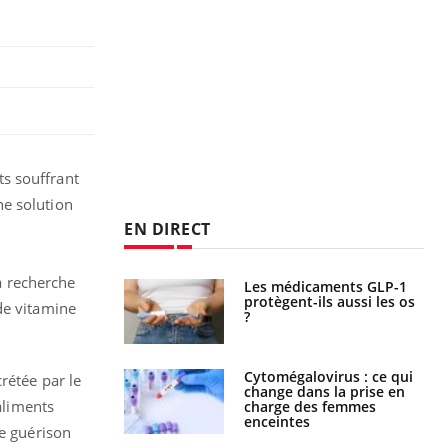
ts souffrant
e solution
EN DIRECT
a recherche
Les médicaments GLP-1
VIH : la fin du comprimé
protègent-ils aussi les os
tous les jours se profile-t-
de vitamine
?
elle enfin ?
Cytomégalovirus : ce qui
Pourquoi votre ventre
rétée par le
change dans la prise en
gâche-t-il les premiers
aliments
charge des femmes
jours de vos vacances ?
enceintes
de guérison