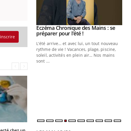
Eczéma Chronique des Mains : se
Youtube
Youtube
préparer pour l’été !
'inscrire
L'été arrive… et avec lui, un tout nouveau
rythme de vie ! Vacances, plage, piscine,
soleil, activités en plein air… Nos mains
sont ...
Youtube
Diabète & Ramadan 2026
Un
Youtube
You
fac
Le Ramadan approche, et, pour de
pr
nombreuses personnes atteintes de
Un 
diabète, c'est une période de questions, de
mut
défis, mais ...
san
num
Mortalité infantile : un rapport
tecté chez un