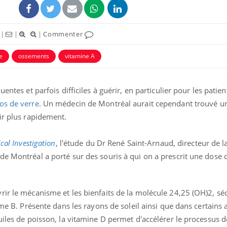
|
|
|
Commenter
e
ossements
vitamine A
entes et parfois difficiles à guérir, en particulier pour les patien
os de verre
. Un médecin de Montréal aurait cependant trouvé un
ir plus rapidement.
ical Investigation
, l'étude du Dr René Saint-Arnaud, directeur de l
Toujours connectés :
comment le travail
de Montréal a porté sur des souris à qui on a prescrit une dose 
empiète de plus en plus
sur nos soirées
Cancer colorectal : une
ir le mécanisme et les bienfaits de la molécule 24,25 (OH)2, séc
stratégie simple aurait
ime B. Présente dans les rayons de soleil ainsi que dans certains 
changé la donne au Pays
basque
uiles de poisson, la vitamine D permet d'accélérer le processus 