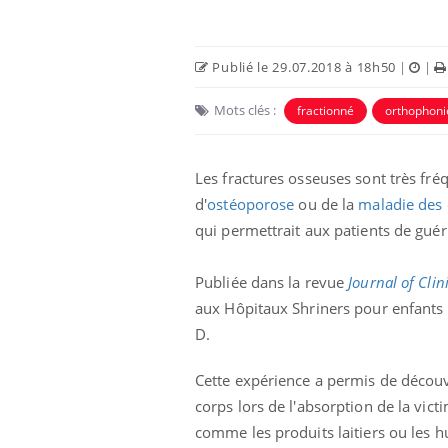
Publié le 29.07.2018 à 18h50
|
|
Mots clés :
fractionné
orthophoni
Les fractures osseuses sont très fréqu
d'
ostéoporose
ou de la
maladie des 
qui permettrait aux patients de guér
Publiée dans la revue
Journal of Clin
e métabolique :
Mortalité infantile : un
nt les meilleurs
rapport s’interroge sur
aux Hôpitaux Shriners pour enfants 
s physiques ?
son taux élevé en France
D.
éviter une otite
Grossesse à risque : ce jus
Cette expérience a permis de découvr
les vacances ?
naturel attire l'attention
corps lors de l'absorption de la vict
des chercheurs
comme les produits laitiers ou les h