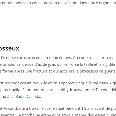
orption favorise la concentration de calcium dans notre organis
Chikungunya, dengue,
West Nile : que se passe-
t-il dans le sud de la
France ?
osseux
ne D, notre corps procède en deux étapes. Au cours de ce processu
amide, un dérivé d’acide gras qui renforce la taille et la rigidité
e forme après une fracture et qui accélère le processus de guéri
tures chez ces animaux-là et on s'apercevait que le cal osseux qu
, plus fragile. Si on redonnait de la dihydroxyvitamine D, cette dé
naud à
Ici Radio Canada
.
t-Arnaud, qui a travaillé sur le sujet pendant 15 ans avant de pu
geantes. La prochaine étape consistera à mener des essais cliniq