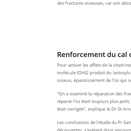
des fractures osseuses, car son abs
us : un cas
Comment oublier les
chez un touriste
écrans en vacances ?
e
Renforcement du cal 
Pour activer les effets de la vitami
molécule (OH)2 produit du lactosylcér
osseux, épaississement de l'os qui s
"On a examiné la réparation des frac
réparer l'os était toujours plus petit
était corrigée", explique le Dr St-Ar
Les conclusions de l'étude du Pr Sain
découvertes, s'avèrent donc encoura