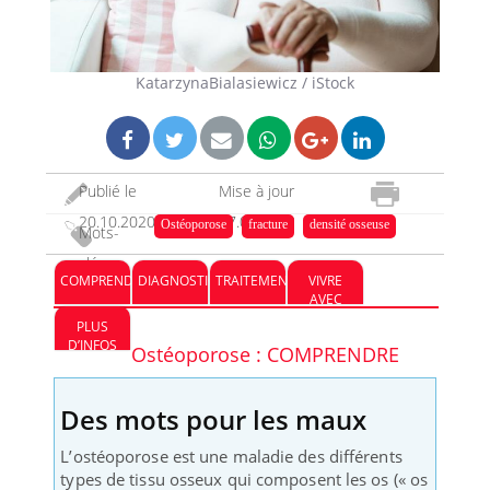
KatarzynaBialasiewicz / iStock
Publié le
Mise à jour
20.10.2020
07.04.2023
Ostéoporose
fracture
densité osseuse
Mots-
clés :
COMPRENDRE
DIAGNOSTIC
TRAITEMENT
VIVRE
AVEC
PLUS
D’INFOS
Ostéoporose : COMPRENDRE
Des mots pour les maux
L’ostéoporose est une maladie des différents
types de tissu osseux qui composent les os (« os