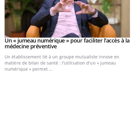
Un « jumeau numérique » pour faciliter l’accès à la
Youtube
Youtube
médecine préventive
Un établissement lié à un groupe mutualiste innove en
matière de bilan de santé : l'utilisation d'un « jumeau
numérique » permet ...
C
Yo
Co
cu
un