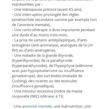
représentées par :
- Une ménopause précoce (avant 45 ans),
- Une interruption prolongée des règles
(aménorrhée secondaire comme par exemple lors
de l’anorexie mentale),
- Une corticothérapie à dose importante pendant
une durée d'au moins trois mois,
- La prise de certains antiépileptiques, d’anti-
estrogènes (anti-aromatase, analogues de la LH-
RH) ou d’anti-androgènes,
- Une maladie de la glande thyroïde,
(hyperthyroïdie), de la parathyroïde
(hyperparathyroïdie), de l’hypophyse (adénome
avec pan-hypopituitarisme ou insuffisance
gonadotrope), des surrénales (maladie de
Cushing), des ovaires ou des testicules
(insuffisance gonadique),
- Une minceur excessive (indice de masse
corporelle (IMC) inférieur à 19,
- Une
anorexie mentale
, une malnutrition, une