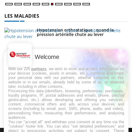
LES MALADIES
Hypotension orthostatique : quand la
pression artérielle chute au lever
Welcome
Drépanocytose : une déformation des
globules rouges aux conséquences graves
With our 225
partners
, we wish to store and access information on
your devices (cookies, pixels in emails, etc.), combine and share
your personal data with our partners, whether collected on this
website or in our emails, already held by some of us, or obtained
Maladie de Charcot (Sclérose latérale
later, including in other contexts.
amyotrophique)
Processing this data (identifiers, browsing, preferences, purchases,
loyalty programs, IP, postal addresses and emails, phone, precise
geolocation, etc.) allows developing and offering you services,
content, commercial offers and ads across your devices and
screens (including by email, post, SMS, phone, audio, and video),
personalising them, measuring their performance, and analysing
audiences.
You can "accept all" and withdraw your consent at any time via the
"cookies" footer link
. You can also "set detailed preferences" and
object to processing activities not subject to consent. These