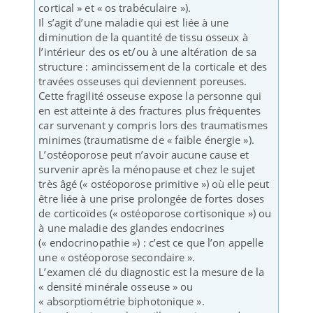
cortical » et « os trabéculaire »).
Il s’agit d’une maladie qui est liée à une
diminution de la quantité de tissu osseux à
l’intérieur des os et/ou à une altération de sa
structure : amincissement de la corticale et des
travées osseuses qui deviennent poreuses.
Cette fragilité osseuse expose la personne qui
en est atteinte à des fractures plus fréquentes
car survenant y compris lors des traumatismes
minimes (traumatisme de « faible énergie »).
L’ostéoporose peut n’avoir aucune cause et
survenir après la ménopause et chez le sujet
très âgé (« ostéoporose primitive ») où elle peut
être liée à une prise prolongée de fortes doses
de corticoïdes (« ostéoporose cortisonique ») ou
à une maladie des glandes endocrines
(« endocrinopathie ») : c’est ce que l’on appelle
une « ostéoporose secondaire ».
L’examen clé du diagnostic est la mesure de la
« densité minérale osseuse » ou
« absorptiométrie biphotonique ».