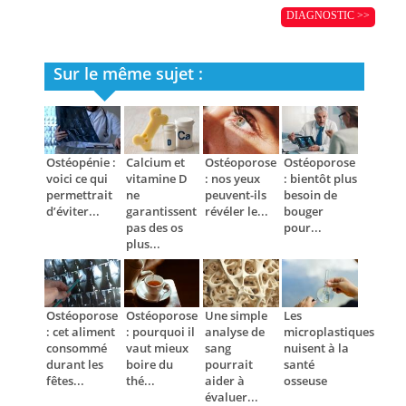
DIAGNOSTIC >>
Sur le même sujet :
Ostéopénie :
Calcium et
Ostéoporose
Ostéoporose
voici ce qui
vitamine D
: nos yeux
: bientôt plus
permettrait
ne
peuvent-ils
besoin de
d’éviter...
garantissent
révéler le...
bouger
pas des os
pour...
plus...
Ostéoporose
Ostéoporose
Une simple
Les
: cet aliment
: pourquoi il
analyse de
microplastiques
consommé
vaut mieux
sang
nuisent à la
durant les
boire du
pourrait
santé
fêtes...
thé...
aider à
osseuse
évaluer...