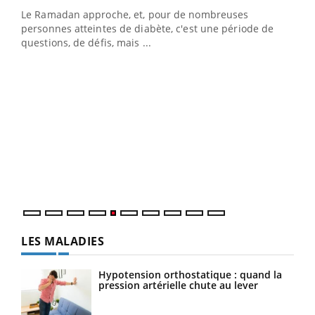
Le Ramadan approche, et, pour de nombreuses
vie !
personnes atteintes de diabète, c'est une période de
…
questions, de défis, mais ...
Un 
You
à l
Un é
mati
numé
LES MALADIES
Hypotension orthostatique : quand la
pression artérielle chute au lever