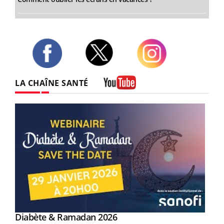
Twitter
Facebook
Instagram
LA CHAÎNE SANTÉ
Youtube
Youtube
Diabète & Ramadan 2026
Youtube