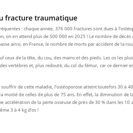
Les troubles du sommeil
Syndrom
modifient votre cerveau !
quels so
exercice
ou fracture traumatique
s fréquentes : chaque année, 376 000 fractures sont dues à l’ostéo
tion, on en attend plus de 500 000 en 2025 ! Le nombre de décès
passe ainsi, en France, le nombre de morts par accident de la r
f ceux de la tête, du cou, des mains et des pieds. Les os les plus
des vertèbres et, plus redouté, du col du fémur, car ce dernier
ffrir de cette maladie, l’ostéoporose atteint toutefois 30 à 4
 moitié de celles de plus de 75 ans. En effet, la diminution de l
 accélération de la perte osseuse de près de 30 % dans les 10 
ême 3 à 4 kg d’os !