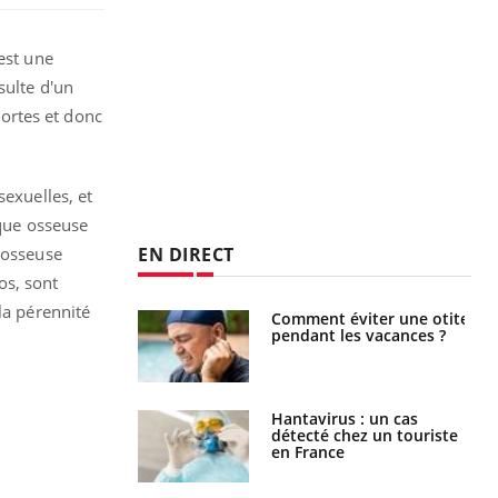
est une
sulte d'un
mortes et donc
sexuelles, et
nque osseuse
EN DIRECT
 osseuse
’os, sont
la pérennité
nt est-il trop
Comment éviter une otite
e ou simplement
pendant les vacances ?
pathique ?
eunes enfants :
Hantavirus : un cas
rousse à
détecté chez un touriste
ie pour les
en France
s ?