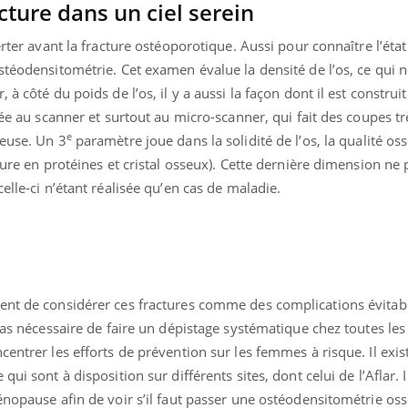
cture dans un ciel serein
rter avant la fracture ostéoporotique. Aussi pour connaître l’état 
stéodensitométrie. Cet examen évalue la densité de l’os, ce qui n
à côté du poids de l’os, il y a aussi la façon dont il est construit
uée au scanner et surtout au micro-scanner, qui fait des coupes tr
e
seuse. Un 3
paramètre joue dans la solidité de l’os, la qualité oss
ture en protéines et cristal osseux). Cette dernière dimension ne 
elle-ci n’étant réalisée qu’en cas de maladie.
ent de considérer ces fractures comme des complications évitab
 pas nécessaire de faire un dépistage systématique chez toutes l
centrer les efforts de prévention sur les femmes à risque. Il exis
ui sont à disposition sur différents sites, dont celui de l’Aflar. I
énopause afin de voir s’il faut passer une ostéodensitométrie os