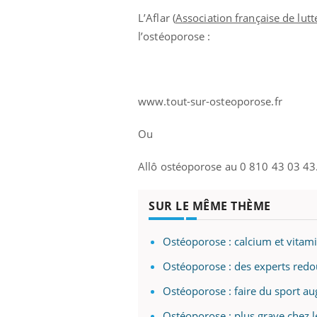
L’Aflar (
Association française de lut
l’ostéoporose :
www.tout-sur-osteoporose.fr
Ou
Allô ostéoporose au 0 810 43 03 43
SUR LE MÊME THÈME
Ostéoporose : calcium et vitami
Ostéoporose : des experts redo
Ostéoporose : faire du sport aug
Ostéoporose : plus grave chez