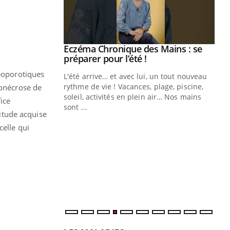
ale : et si on
Eczéma Chronique des Mains : se
Youtube
ube
Youtube
préparer pour l’été !
téoporotiques
e diabète de type 2
L'été arrive… et avec lui, un tout nouveau
çues chez les
rythme de vie ! Vacances, plage, piscine,
éonécrose de
ez les soignants.
soleil, activités en plein air… Nos mains
fice
sont ...
titude acquise
Di
You
celle qui
Le 
nom
dia
défi