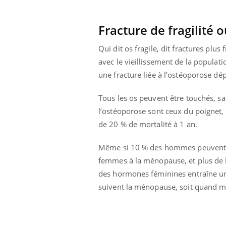
Fatigue en vacances :
normal ou signe d’une
maladie ?
Fracture de fragilité 
Qui dit os fragile, dit fractures plu
avec le vieillissement de la popula
une fracture liée à l’ostéoporose dé
Tous les os peuvent être touchés, sau
l’ostéoporose sont ceux du poignet, 
de 20 % de mortalité à 1 an.
Même si 10 % des hommes peuvent sou
femmes à la ménopause, et plus de la
des hormones féminines entraîne une
suivent la ménopause, soit quand m