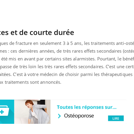
ence en fer : comprendre pour
Insuline & Charge ment
tube
Youtube
ces et de courte durée
Youtube
Yout
venir
osait en parler??
ques de fracture en seulement 3 à 5 ans, les traitements anti-os
gue, irritabilité, brouillard mental ou
En 2026, l'insuline dans l
e alopécie… Les symptômes de la
reste entourée d'idées re
es : ces dernières années, de très rares effets secondaires (ost
nce en fer sont multiples ce qui la rend
patients comme parfois ch
été mis en avant par certains sites alarmistes. Pourtant, le béné
passe de très loin les très rares effets secondaires. C’est une cer
itées. C’est à votre médecin de choisir parmi les thérapeutiques 
x traitements sont annoncés.