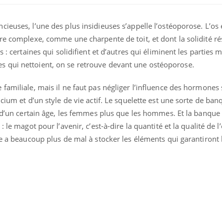
ieuses, l’une des plus insidieuses s’appelle l’ostéoporose. L’os 
re complexe, comme une charpente de toit, et dont la solidité ré
s : certaines qui solidifient et d’autres qui éliminent les parties 
llules qui nettoient, on se retrouve devant une ostéoporose.
familiale, mais il ne faut pas négliger l’influence des hormones 
lcium et d’un style de vie actif. Le squelette est une sorte de ba
r d’un certain âge, les femmes plus que les hommes. Et la banque
 le magot pour l’avenir, c’est-à-dire la quantité et la qualité de l
me a beaucoup plus de mal à stocker les éléments qui garantiront 
Et si les caries pouvaient
Mon enfa
bientôt disparaître sans
sensibl
plombage ?
très em
Éclipse solaire du 12 août
Bébés, j
: “Des verres adaptés,
quelle t
c'est indispensable pour
pharmac
la santé des yeux”
vacance