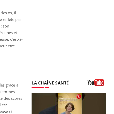
des os, il
e reflète pas
 : son
ès fines et
euse, c’est-à-
peut être
LA CHAÎNE SANTÉ
les grâce à
Youtube
es femmes
te des scores
l est
seuse et