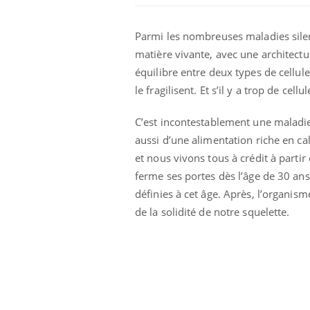
Parmi les nombreuses maladies silenc
matière vivante, avec une architectu
équilibre entre deux types de cellule
le fragilisent. Et s’il y a trop de ce
C’est incontestablement une maladie 
aussi d’une alimentation riche en ca
et nous vivons tous à crédit à parti
ferme ses portes dès l’âge de 30 ans :
définies à cet âge. Après, l’organis
Vélo : et si vos douleurs
n’étaient pas liées à
de la solidité de notre squelette.
l’effort ?
Les crises d’angoisse
peuvent-elles survenir
sans raison apparente ?