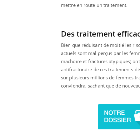
mettre en route un traitement.
Eczéma Chronique des Mains :
Car
Youtube
You
Des traitement effica
Youtube
expliquer ma maladie
pré
Bien que réduisant de moitié les ris
Il y a des sujets qui sont faciles à aborder...
Fati
d'autres non ! D'un côté, poser des
mêm
actuels sont mal perçus par les femm
questions sur la maladie d'un proche c'est
care
mâchoire et fractures atypiques) ont 
montrer ...
...
antifracturaire de ces traitements dé
sur plusieurs millions de femmes tra
conviendra, sachant que de nouveau