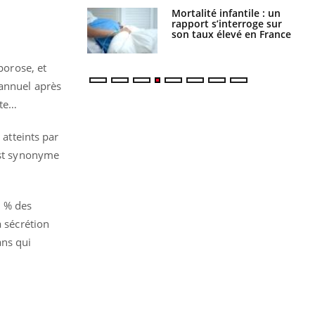
e métabolique :
Mortalité infantile : un
nt les meilleurs
rapport s’interroge sur
s physiques ?
son taux élevé en France
porose, et
 annuel après
oute…
 atteints par
 est synonyme
0 % des
a sécrétion
ans qui