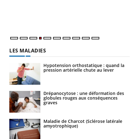
Le 
pers
ques
LES MALADIES
Hypotension orthostatique : quand la
pression artérielle chute au lever
Drépanocytose : une déformation des
globules rouges aux conséquences
graves
Maladie de Charcot (Sclérose latérale
amyotrophique)