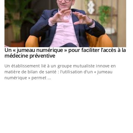
Un « jumeau numérique » pour faciliter l’accès à la
Youtube
Youtube
médecine préventive
Un établissement lié à un groupe mutualiste innove en
matière de bilan de santé : l'utilisation d'un « jumeau
numérique » permet ...
C
Yo
Co
cu
un