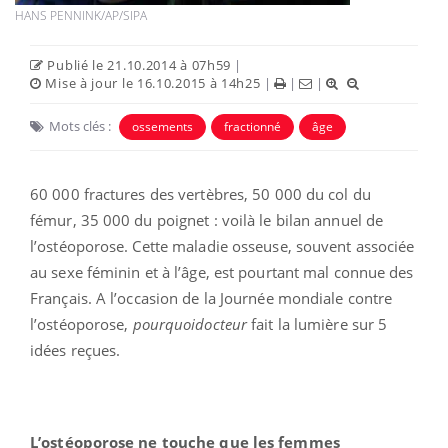
HANS PENNINK/AP/SIPA
Publié le 21.10.2014 à 07h59
|
Mise à jour le 16.10.2015 à 14h25
|
|
|
Mots clés :
ossements
fractionné
âge
60 000 fractures des vertèbres, 50 000 du col du
fémur, 35 000 du poignet : voilà le bilan annuel de
l’ostéoporose. Cette maladie osseuse, souvent associée
au sexe féminin et à l’âge, est pourtant mal connue des
Français. A l’occasion de la Journée mondiale contre
l’ostéoporose,
pourquoidocteur
fait la lumière sur 5
idées reçues.
L’ostéoporose ne touche que les femmes