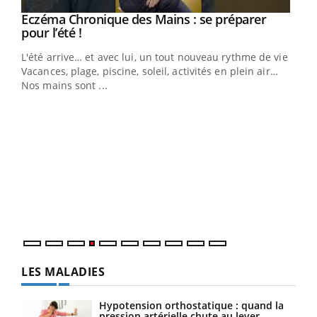
Youtube
Eczéma Chronique des Mains : se préparer
Diabète & Ramadan 2026
Youtube
Youtube
Youtube
pour l’été !
Le Ramadan approche, et, pour de nombreuses
L'été arrive… et avec lui, un tout nouveau rythme de vie !
personnes atteintes de diabète, c'est une période de
Vacances, plage, piscine, soleil, activités en plein air…
questions, de défis, mais ...
Nos mains sont ...
Un 
You
à l
Un é
mati
numé
LES MALADIES
Hypotension orthostatique : quand la
pression artérielle chute au lever