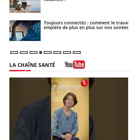
Toujours connectés : comment le travail
Les médicaments GLP-1 protègent-ils
empiète de plus en plus sur nos soirées
aussi les os ?
LA CHAÎNE SANTÉ
Youtube