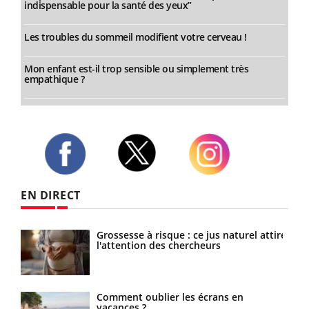
indispensable pour la santé des yeux”
Les troubles du sommeil modifient votre cerveau !
Mon enfant est-il trop sensible ou simplement très
empathique ?
Twitter
Facebook
Instagram
EN DIRECT
Grossesse à risque : ce jus naturel attire
Cancer colorectal : une stratégie simple
l'attention des chercheurs
aurait changé la donne au Pays basque
Comment oublier les écrans en
Chikungunya, dengue, West Nile : que
vacances ?
se passe-t-il dans le sud de la France ?