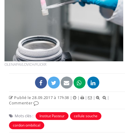
OLENAPAVLOVICH/FLICKR
Publié le 28.09.2017 à 17h38
|
|
|
|
|
Commenter
Mots clés :
Institut Pasteur
cellule souche
cordon ombilical