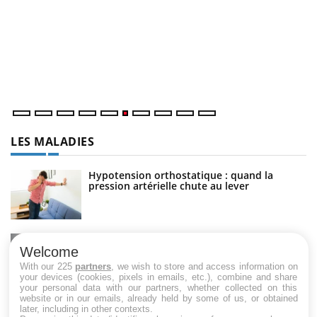
C
Yo
Co
cu
un
LES MALADIES
Hypotension orthostatique : quand la
pression artérielle chute au lever
Drépanocytose : une déformation des
globules rouges aux conséquences graves
Welcome
With our 225
partners
, we wish to store and access information on
your devices (cookies, pixels in emails, etc.), combine and share
your personal data with our partners, whether collected on this
website or in our emails, already held by some of us, or obtained
Maladie de Charcot (Sclérose latérale
later, including in other contexts.
amyotrophique)