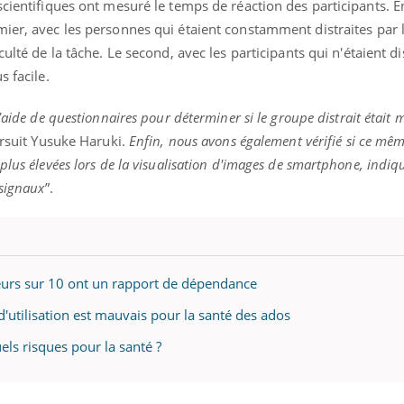
cientifiques ont mesuré le temps de réaction des participants. Ens
ualiste innove en matière de bilan de
épisode, une ...
é : l'utilisation d'un « jumeau
mier, avec les personnes qui étaient constamment distraites par 
érique » permet ...
culté de la tâche.
Le second, avec les participants qui n'étaient di
s facile.
’aide de questionnaires pour déterminer si le groupe distrait était 
suit Yusuke Haruki.
Enfin, nous avons également vérifié si ce mê
plus élevées lors de la visualisation d'images de smartphone, indi
 signaux
”.
teurs sur 10 ont un rapport de dépendance
'utilisation est mauvais pour la santé des ados
ls risques pour la santé ?