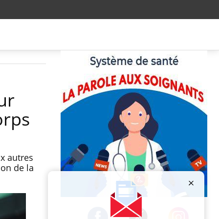
ur
orps
ux autres
ion de la
Publicité