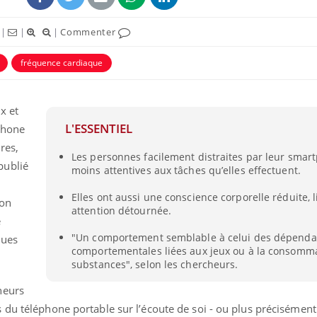
|
|
|
Commenter
fréquence cardiaque
x et
L'ESSENTIEL
phone
res,
Les personnes facilement distraites par leur smar
 publié
moins attentives aux tâches qu’elles effectuent.
Elles ont aussi une conscience corporelle réduite, 
ion
attention détournée.
e
"Un comportement semblable à celui des dépend
ques
comportementales liées aux jeux ou à la consomm
substances", selon les chercheurs.
heurs
du téléphone portable sur l’écoute de soi - ou plus précisément