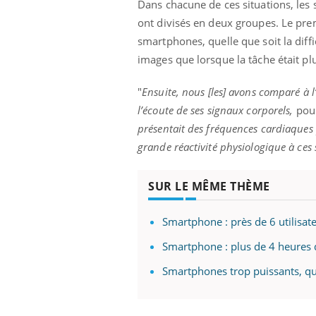
Dans chacune de ces situations, les s
mut
air… Nos mains
défis, mais ...
sant
ont divisés en deux groupes.
Le pre
num
smartphones, quelle que soit la diffi
images que lorsque la tâche était plu
"
Ensuite, nous [les] avons comparé à l
l’écoute de ses signaux corporels,
pour
présentait des fréquences cardiaques 
grande réactivité physiologique à ces
SUR LE MÊME THÈME
Smartphone : près de 6 utilisa
Smartphone : plus de 4 heures d
Smartphones trop puissants, que