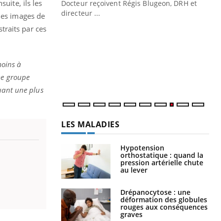
uite, ils les
Docteur reçoivent Régis Blugeon, DRH et
directeur ...
les images de
Ec
You
straits par ces
quo
Dan
der
moins à
com
me groupe
et é
quant une plus
LES MALADIES
Hypotension
orthostatique : quand la
pression artérielle chute
au lever
Drépanocytose : une
déformation des globules
rouges aux conséquences
graves