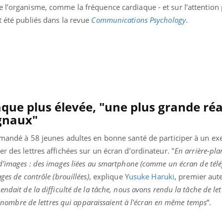
e l’organisme, comme la fréquence cardiaque - et sur l’attention
t été publiés dans la revue
Communications Psychology
.
que plus élevée, "une plus grande réa
ignaux"
demandé à 58 jeunes adultes en bonne santé de participer à un ex
r des lettres affichées sur un écran d’ordinateur. "
En arrière-pla
 d'images : des images liées au smartphone (comme un écran de té
ges de contrôle (brouillées)
, explique
Yusuke Haruki
, premier aut
« jumeau numérique » pour
COUP DE FOOD sur le
tube
Youtube
iliter l’accès à la médecine
ndait de la difficulté de la tâche, nous avons rendu la tâche de let
Youtube
Coup de food sur le diabèt
ventive
le nombre de lettres qui apparaissaient à l'écran en même temps
”.
nouveau rendez-vous culi
établissement lié à un groupe
bouscule les idées reçues