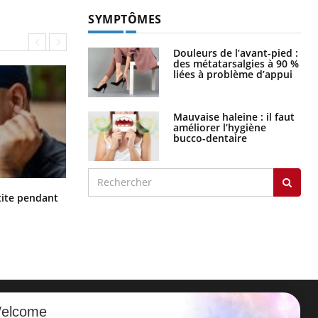
SYMPTÔMES
Douleurs de l’avant-pied :
des métatarsalgies à 90 %
liées à problème d’appui
Mauvaise haleine : il faut
améliorer l’hygiène
bucco-dentaire
Hantavirus : un cas détecté chez un
ite pendant
touriste en France
elcome