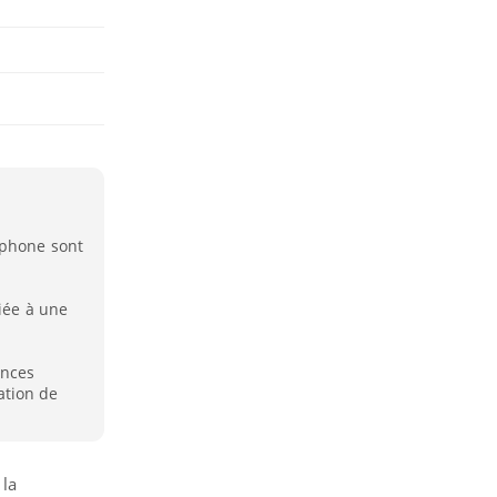
tphone sont
liée à une
ances
ation de
 la