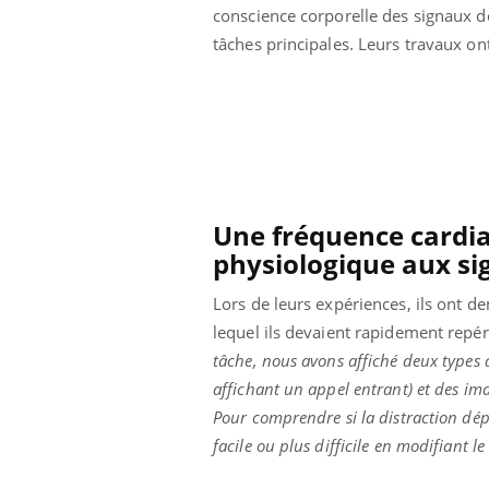
conscience corporelle des signaux d
tâches principales. Leurs travaux on
Une fréquence cardia
physiologique aux s
Lors de leurs expériences, ils ont 
lequel ils devaient rapidement repére
tâche, nous avons affiché deux types
affichant un appel entrant) et des ima
Youtube
 Mains : se
Diabète & Ramadan 2026
Un 
Youtube
You
outube
fac
Pour comprendre si la distraction dépe
Le Ramadan approche, et, pour de
pré
facile ou plus difficile en modifiant 
un tout nouveau
nombreuses personnes atteintes de
Un 
lage, piscine,
diabète, c'est une période de questions, de