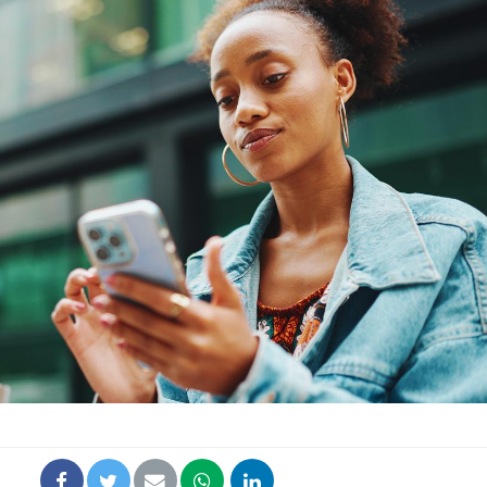
Fortes chaleurs :
Grossess
pourquoi le risque de
que dit 
noyade grimpe-t-il ?
Le Viagra pourrait-il
Le smart
freiner la propagation du
l'appren
cancer ?
lecture 
Pourquoi manger moins
Mordue 
de protéines pourrait
vacances
finalement être bénéfique
le coma