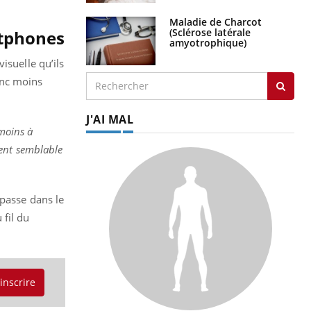
Maladie de Charcot
(Sclérose latérale
rtphones
amyotrophique)
isuelle qu’ils
donc moins
J'AI MAL
 moins à
nt semblable
 passe dans le
fil du
'inscrire