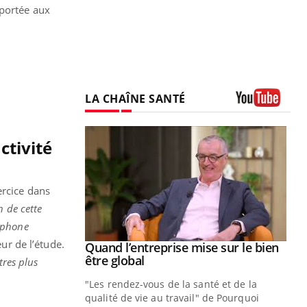
 portée aux
LA CHAÎNE SANTÉ
Youtube
ctivité
ercice dans
n de cette
léphone
eur de l’étude
.
Youtube
 diabète
Quand l’entreprise mise sur le bien
Youtube
Youtube
être global
tres plus
e, c'est votre
"Les rendez-vous de la santé et de la
naire qui
qualité de vie au travail" de Pourquoi
 ! Dans cet