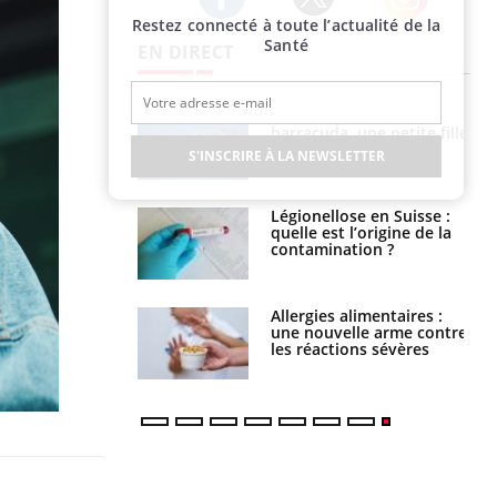
Restez connecté à toute l’actualité de la
Twitter
Facebook
Instagram
Santé
EN DIRECT
e et chaleur : ce
Mordue par un
la science
barracuda, une petite fille
secourue grâce à un
S'INSCRIRE À LA NEWSLETTER
réflexe essentiel
phone nuit-il à
Légionellose en Suisse :
tissage de la
quelle est l’origine de la
?
contamination ?
par une tique en
Allergies alimentaires :
, elle reste dans
une nouvelle arme contre
 pendant 42 jours
les réactions sévères