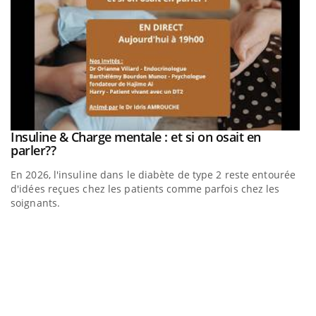
be
Insuline & Charge mentale : et si on osait en
Youtube
Youtube
parler??
En 2026, l'insuline dans le diabète de type 2 reste entourée
a
d'idées reçues chez les patients comme parfois chez les
soignants.
E
Yo
l’
L'