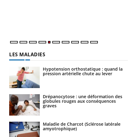
à l
Un é
mati
numé
LES MALADIES
Hypotension orthostatique : quand la
pression artérielle chute au lever
Drépanocytose : une déformation des
globules rouges aux conséquences
graves
Maladie de Charcot (Sclérose latérale
amyotrophique)