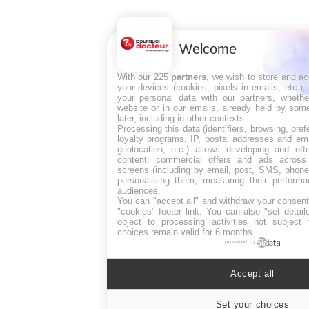
Welcome
With our 225
partners
, we wish to store and a
your devices (cookies, pixels in emails, etc.)
your personal data with our partners, whethe
website or in our emails, already held by some
later, including in other contexts.
Processing this data (identifiers, browsing, pre
loyalty programs, IP, postal addresses and ema
geolocation, etc.) allows developing and off
content, commercial offers and ads across
screens (including by email, post, SMS, phone,
personalising them, measuring their perform
audiences.
You can "accept all" and withdraw your consent
"cookies" footer link
. You can also "set detail
object to processing activities not subject
choices remain valid for 6 months.
powered by
Accept all
Set your choices