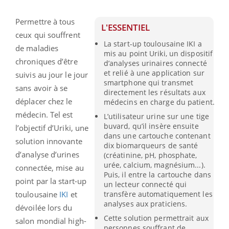
Permettre à tous
L'ESSENTIEL
ceux qui souffrent
La start-up toulousaine IKI a
de maladies
mis au point Uriki, un dispositif
chroniques d’être
d’analyses urinaires connecté
et relié à une application sur
suivis au jour le jour
smartphone qui transmet
sans avoir à se
directement les résultats aux
déplacer chez le
médecins en charge du patient.
médecin. Tel est
L’utilisateur urine sur une tige
buvard, qu’il insère ensuite
l’objectif d’Uriki, une
dans une cartouche contenant
solution innovante
dix biomarqueurs de santé
d’analyse d’urines
(créatinine, pH, phosphate,
urée, calcium, magnésium...).
connectée, mise au
Puis, il entre la cartouche dans
point par la start-up
un lecteur connecté qui
transfère automatiquement les
toulousaine
IKI
et
analyses aux praticiens.
dévoilée lors du
Cette solution permettrait aux
salon mondial high-
personnes souffrant de