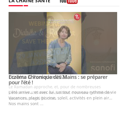
LA CHAÎNE SANTÉ
Youtube
Youtube
Eczéma Chronique des Mains : se préparer
Diabète & Ramadan 2026
Youtube
Youtube
Youtube
pour l’été !
Le Ramadan approche, et, pour de nombreuses
L'été arrive… et avec lui, un tout nouveau rythme de vie !
personnes atteintes de diabète, c'est une période de
Vacances, plage, piscine, soleil, activités en plein air…
questions, de défis, mais ...
Nos mains sont ...
Un 
You