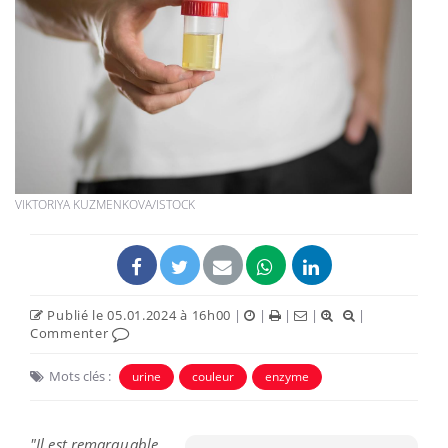
VIKTORIYA KUZMENKOVA/ISTOCK
Publié le 05.01.2024 à 16h00
|
|
|
|
|
Commenter
Mots clés :
urine
couleur
enzyme
"Il est remarquable