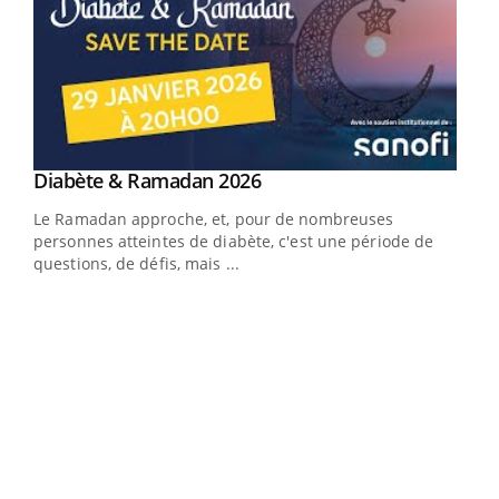
Youtube
Diabète & Ramadan 2026
Youtube
Le Ramadan approche, et, pour de nombreuses
vie !
personnes atteintes de diabète, c'est une période de
…
questions, de défis, mais ...
Un 
You
à l
Un é
mati
numé