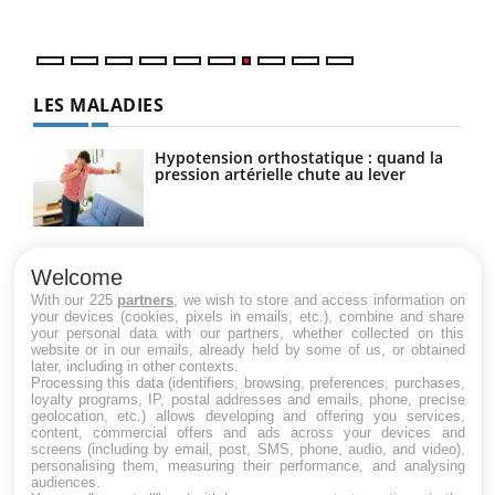
LES MALADIES
Hypotension orthostatique : quand la
pression artérielle chute au lever
Drépanocytose : une déformation des
globules rouges aux conséquences
Welcome
graves
With our 225
partners
, we wish to store and access information on
your devices (cookies, pixels in emails, etc.), combine and share
your personal data with our partners, whether collected on this
website or in our emails, already held by some of us, or obtained
Maladie de Charcot (Sclérose latérale
later, including in other contexts.
amyotrophique)
Processing this data (identifiers, browsing, preferences, purchases,
loyalty programs, IP, postal addresses and emails, phone, precise
geolocation, etc.) allows developing and offering you services,
content, commercial offers and ads across your devices and
screens (including by email, post, SMS, phone, audio, and video),
personalising them, measuring their performance, and analysing
audiences.