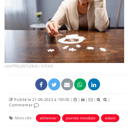
LIGHTFIELDSTUDIOS / ISTOCK.
Publié le 21.09.2023 à 10h50
|
|
|
|
|
Commenter
Mots clés :
alzheimer
journée mondiale
aidant