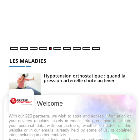
Un « jumeau numérique » pour faciliter l’accès
COU
Youtube
You
Youtube
à la médecine préventive
Coup
Un établissement lié à un groupe mutualiste innove en
vous
matière de bilan de santé : l'utilisation d'un « jumeau
épis
numérique » permet ...
LES MALADIES
Hypotension orthostatique : quand la
pression artérielle chute au lever
Welcome
Drépanocytose : une déformation des
globules rouges aux conséquences
graves
With our 225
partners
, we wish to store and access information on
your devices (cookies, pixels in emails, etc.), combine and share
your personal data with our partners, whether collected on this
website or in our emails, already held by some of us, or obtained
Maladie de Charcot (Sclérose latérale
later, including in other contexts.
amyotrophique)
Processing this data (identifiers, browsing, preferences, purchases,