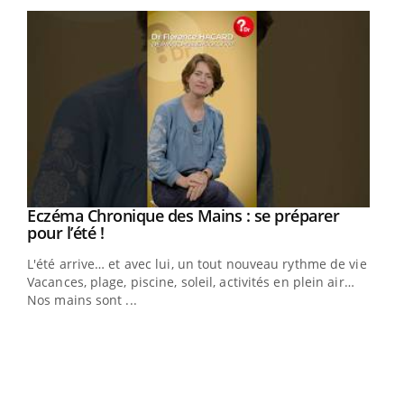
Eczéma Chronique des Mains : se préparer
Youtube
Youtube
pour l’été !
L'été arrive… et avec lui, un tout nouveau rythme de vie !
Vacances, plage, piscine, soleil, activités en plein air…
Nos mains sont ...
Dia
You
Le 