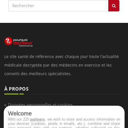
Le site santé de référence avec chaque jour toute l'actualité
médicale decryptée par des médecins en exercice et les
conseils des meilleurs spécialistes.
À PROPOS
Données personnelles et cookies
Welcome
Qui sommes-nous
With our 225
partners
, we wish to store and access information on
Conditions d'utilisation
your devices (cookies, pixels in emails, etc.), combine and share
your personal data with our partners, whether collected on this