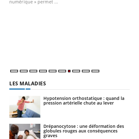
Qua
You
"Les
trav
DRH 
LES MALADIES
Hypotension orthostatique : quand la
pression artérielle chute au lever
Drépanocytose : une déformation des
globules rouges aux conséquences
graves