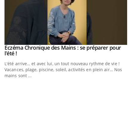
Eczéma Chronique des Mains : se préparer pour
Youtube
Youtube
l’été !
e
L'été arrive… et avec lui, un tout nouveau rythme de vie !
Vacances, plage, piscine, soleil, activités en plein air… Nos
mains sont ...
D
Yo
L
at
dé