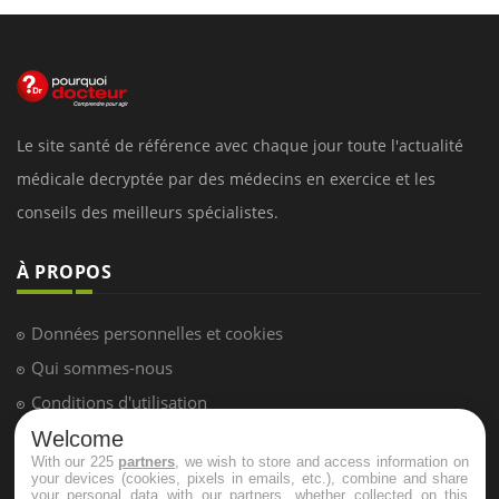
Le site santé de référence avec chaque jour toute l'actualité
médicale decryptée par des médecins en exercice et les
conseils des meilleurs spécialistes.
À PROPOS
Données personnelles et cookies
Qui sommes-nous
Conditions d'utilisation
Plan du site
Welcome
With our 225
partners
, we wish to store and access information on
Mentions Légales
your devices (cookies, pixels in emails, etc.), combine and share
your personal data with our partners, whether collected on this