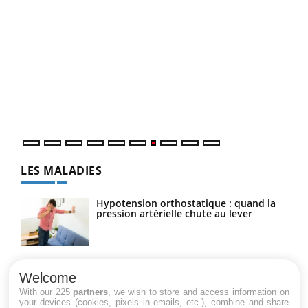
Ecz
You
(3/3
Dans
vous
quot
LES MALADIES
Hypotension orthostatique : quand la
pression artérielle chute au lever
Drépanocytose : une déformation des
globules rouges aux conséquences
Welcome
graves
With our 225
partners
, we wish to store and access information on
your devices (cookies, pixels in emails, etc.), combine and share