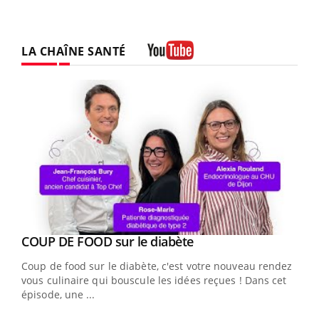
LA CHAÎNE SANTÉ
Youtube
Youtube
Yout
COUP DE FOOD sur le diabète
Quand l’entreprise mise sur le bien être global
Youtube
Youtube
Coup de food sur le diabète, c'est votre nouveau rendez-
"Les rendez-vous de la santé et de la qualité de vie au
vous culinaire qui bouscule les idées reçues ! Dans cet
travail" de Pourquoi Docteur reçoivent Régis Blugeon,
épisode, une ...
DRH et directeur ...