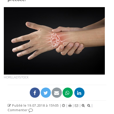
HORILLAZ/ISTOCK
Publié le 19.07.2018 à 15h05
|
|
|
|
|
Commenter