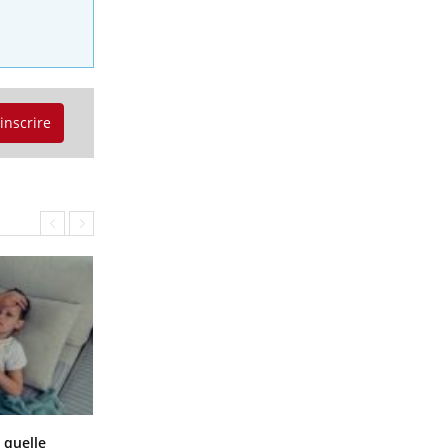
'inscrire
Syndrome métabolique : quels sont
 quelle