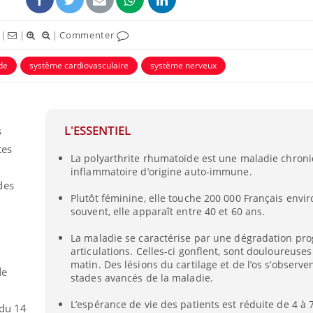
|
|
|
Commenter
de
système cardiovasculaire
système nerveux
L'ESSENTIEL
s
ence en fer : comprendre pour
Insuline & Charge ment
tube
Youtube
Youtube
Yout
venir
osait en parler??
tes
La polyarthrite rhumatoïde est une maladie chron
gue, irritabilité, brouillard mental ou
En 2026, l'insuline dans l
inflammatoire d’origine auto-immune.
e alopécie… Les symptômes de la
reste entourée d'idées re
des
nce en fer sont multiples ce qui la rend
patients comme parfois ch
Plutôt féminine, elle touche 200 000 Français envir
souvent, elle apparaît entre 40 et 60 ans.
La maladie se caractérise par une dégradation pro
articulations. Celles-ci gonflent, sont douloureuses
matin. Des lésions du cartilage et de l’os s’observe
de
stades avancés de la maladie.
L’espérance de vie des patients est réduite de 4 à 
 du 14