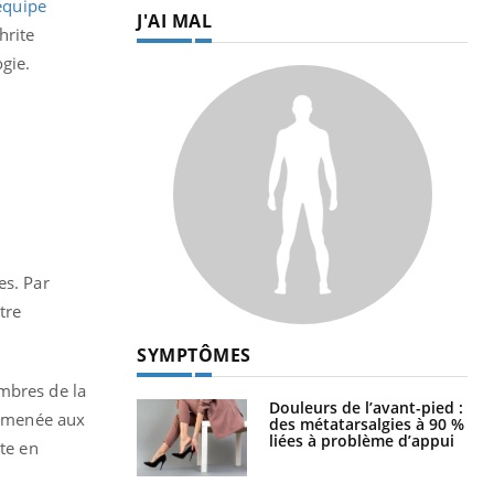
équipe
J'AI MAL
hrite
gie.
es. Par
tre
SYMPTÔMES
embres de la
Douleurs de l’avant-pied :
de menée aux
des métatarsalgies à 90 %
liées à problème d’appui
tte en