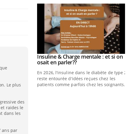
ale : et si on
ube
ique
e diabète de type 2
çues chez les
ez les soignants.
on. Le plus
Eczéma Chronique des Mains : se
Di
Youtube
You
Youtube
préparer pour l’été !
gressive des
Le 
 et raides le
L'été arrive… et avec lui, un tout nouveau
nom
nt dans les
rythme de vie ! Vacances, plage, piscine,
dia
soleil, activités en plein air… Nos mains
défi
sont ...
7 ans par