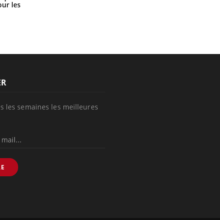
les meilleurs exercices physiques ?
ur les
ER
s les semaines les meilleures
RE