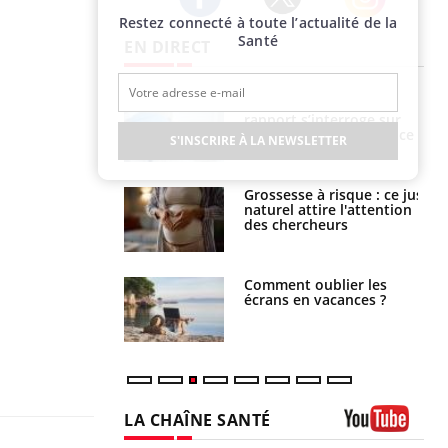
Restez connecté à toute l’actualité de la
Twitter
Facebook
Instagram
Santé
EN DIRECT
é infantile : un
Toujours connectés :
s’interroge sur
comment le travail
x élevé en France
empiète de plus en plus
S'INSCRIRE À LA NEWSLETTER
sur nos soirées
e à risque : ce jus
Cancer colorectal : une
attire l'attention
stratégie simple aurait
rcheurs
changé la donne au Pays
basque
 oublier les
Chikungunya, dengue,
en vacances ?
West Nile : que se passe-
t-il dans le sud de la
France ?
LA CHAÎNE SANTÉ
Youtube