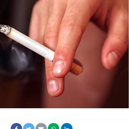
Syndrome métabolique :
Mortalit
quels sont les meilleurs
rapport 
exercices physiques ?
son tau
Comment éviter une otite
Grossess
pendant les vacances ?
naturel 
des che
Hantavirus : un cas
Comment
détecté chez un touriste
écrans 
en France