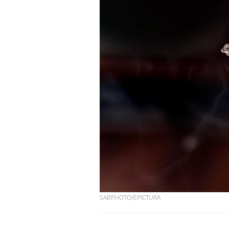
Les troubles du sommeil
modifient votre cerveau !
Mon enfant est-il trop
sensible ou simplement
très empathique ?
Bébés, jeunes enfants :
quelle trousse à
pharmacie pour les
vacances ?
SABPHOTO/EPICTURA