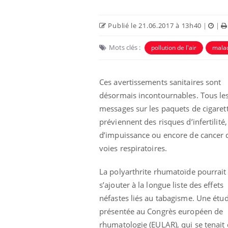
Publié le 21.06.2017 à 13h40
|
|
Mots clés :
pollution de l'air
mala
Ces avertissements sanitaires sont
désormais incontournables. Tous le
Eczéma Chronique des Mains :
Car
Youtube
You
Youtube
expliquer ma maladie
pré
messages sur les paquets de cigaret
préviennent des risques d’infertilité,
Il y a des sujets qui sont faciles à aborder...
Fati
d'autres non ! D'un côté, poser des
mêm
d’impuissance ou encore de cancer 
questions sur la maladie d'un proche c'est
care
voies respiratoires.
montrer ...
...
La polyarthrite rhumatoïde pourrait
s’ajouter à la longue liste des effets
néfastes liés au tabagisme. Une étu
présentée au Congrès européen de
rhumatologie (EULAR), qui se tenait