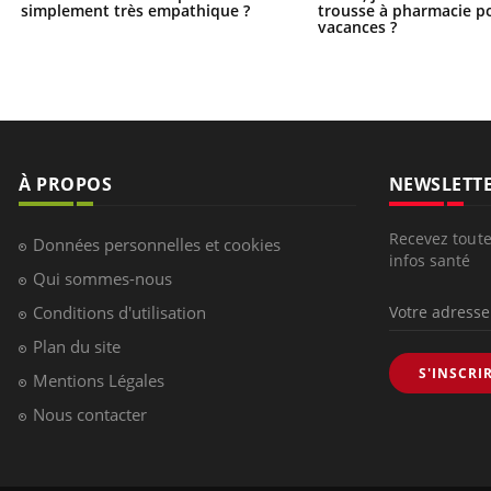
simplement très empathique ?
trousse à pharmacie po
vacances ?
À PROPOS
NEWSLETT
Recevez toute
Données personnelles et cookies
infos santé
Qui sommes-nous
Conditions d'utilisation
Plan du site
S'INSCRI
Mentions Légales
Nous contacter