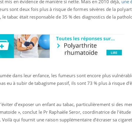
n est mis en évidence de manière si nette. Mais en 2010 déjà,
une 
rs sont deux fois plus à risque de formes sévères de la polyart
 le tabac était responsable de 35 % des diagnostics de la patholo
 fumée dans leur enfance, les fumeurs sont encore plus vulnérabl
s eu à subir de tabagisme passif, ils sont 73 % plus à risque d’ê
’éviter d’exposer un enfant au tabac, particulièrement si des m
umatoïde », conclut le Pr Raphaèle Seror, coordinatrice de l’étu
. Voilà qui fournit une raison supplémentaire d’écraser sa cigare