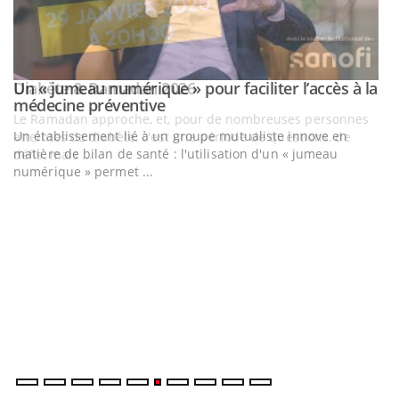
Un « jumeau numérique » pour faciliter l’accès à la
Youtube
Youtube
médecine préventive
Un établissement lié à un groupe mutualiste innove en
matière de bilan de santé : l'utilisation d'un « jumeau
numérique » permet ...
C
Yo
Co
cu
un