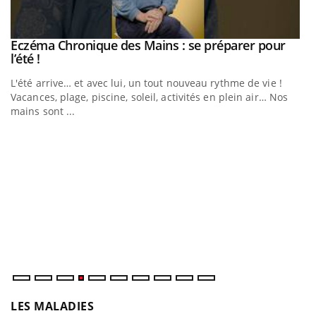
Eczéma Chronique des Mains : se préparer pour
Youtube
Youtube
l’été !
e
L'été arrive… et avec lui, un tout nouveau rythme de vie !
Vacances, plage, piscine, soleil, activités en plein air… Nos
mains sont ...
D
Yo
L
at
dé
LES MALADIES