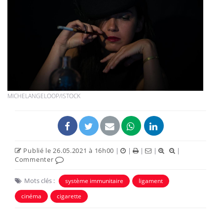
MICHELANGELOOP/ISTOCK
Publié le 26.05.2021 à 16h00
|
|
|
|
|
Commenter
Mots clés :
système immunitaire
ligament
cinéma
cigarette