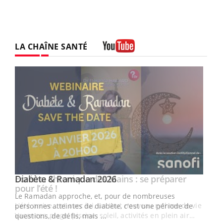
LA CHAÎNE SANTÉ
Youtube
Youtube
Diabète & Ramadan 2026
Youtube
Le Ramadan approche, et, pour de nombreuses
vie !
personnes atteintes de diabète, c'est une période de
…
questions, de défis, mais ...