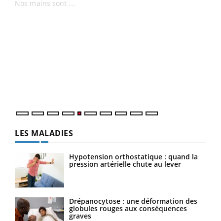
Un 
You
à l
Un é
mati
numé
LES MALADIES
Hypotension orthostatique : quand la
pression artérielle chute au lever
Drépanocytose : une déformation des
globules rouges aux conséquences
graves