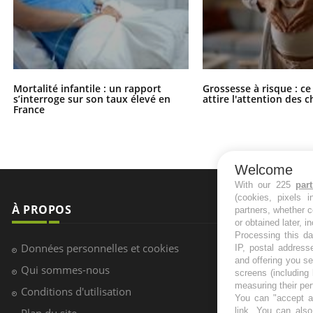
Mortalité infantile : un rapport
Grossesse à risque : ce
s’interroge sur son taux élevé en
attire l'attention des 
France
Welcome
With our 225
par
(cookies, pixels 
À PROPOS
NEWSLETT
partners, whether c
or obtained later, i
Processing this da
Recevez toute
Données personnelles et cookies
IP, postal address
infos santé
and offering you s
Qui sommes-nous
screens (including
measuring their pe
Conditions d'utilisation
You can "accept al
link
. You can also 