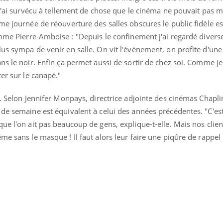
 "j'ai survécu à tellement de chose que le cinéma ne pouvait pas
me journée de réouverture des salles obscures le public fidèle e
omme Pierre-Amboise : "Depuis le confinement j'ai regardé diver
lus sympa de venir en salle. On vit l'évènement, on profite d'un
ns le noir. Enfin ça permet aussi de sortir de chez soi. Comme je
er sur le canapé."
t. Selon Jennifer Monpays, directrice adjointe des cinémas Chaplin
e semaine est équivalent à celui des années précédentes. "C'est l'
ue l'on ait pas beaucoup de gens, explique-t-elle. Mais nos clien
me sans le masque ! Il faut alors leur faire une piqûre de rappel 