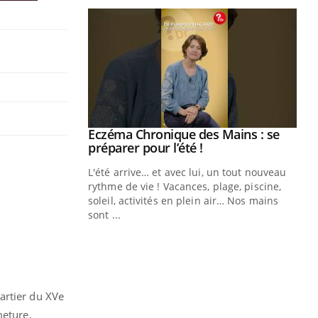
Eczéma Chronique des Mains : se
Youtube
Youtube
préparer pour l’été !
L'été arrive… et avec lui, un tout nouveau
rythme de vie ! Vacances, plage, piscine,
soleil, activités en plein air… Nos mains
sont ...
Youtube
Diabète & Ramadan 2026
Un
Youtube
You
fac
pr
Un 
mut
artier du XVe
san
meture,