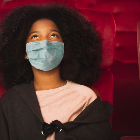
Chikungunya, dengue,
West Nile : que se passe-
t-il dans le sud de la
France ?
Les médicaments GLP-1
protègent-ils aussi les os
?
Cytomégalovirus : ce qui
change dans la prise en
charge des femmes
enceintes