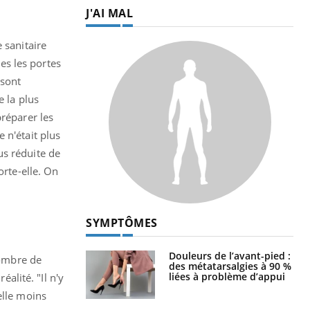
J'AI MAL
 sanitaire
tes les portes
 sont
e la plus
préparer les
 n'était plus
lus réduite de
orte-elle. On
SYMPTÔMES
Douleurs de l’avant-pied :
nombre de
des métatarsalgies à 90 %
liées à problème d’appui
éalité. "Il n'y
elle moins