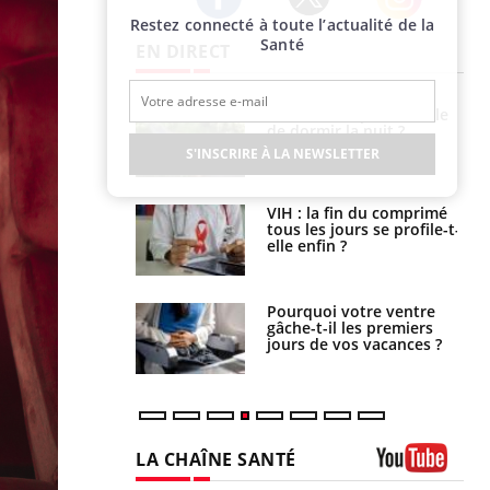
Restez connecté à toute l’actualité de la
Twitter
Facebook
Instagram
Santé
EN DIRECT
La sieste empêche-t-elle
Fortes chaleurs :
de dormir la nuit ?
pourquoi le risque de
noyade grimpe-t-il ?
S'INSCRIRE À LA NEWSLETTER
VIH : la fin du comprimé
Le Viagra pourrait-il
tous les jours se profile-t-
freiner la propagation du
elle enfin ?
cancer ?
Pourquoi votre ventre
Pourquoi manger moins
gâche-t-il les premiers
de protéines pourrait
jours de vos vacances ?
finalement être bénéfique
LA CHAÎNE SANTÉ
Youtube