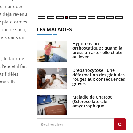
num
 me manquer
st déjà revenu
se plateformes
LES MALADIES
e bonne sono,
 vis dans un
Hypotension
orthostatique : quand la
pression artérielle chute
au lever
, le taux de
été et il fait
Drépanocytose : une
ts fidèles
déformation des globules
rouges aux conséquences
mais ils
graves
Maladie de Charcot
(Sclérose latérale
amyotrophique)