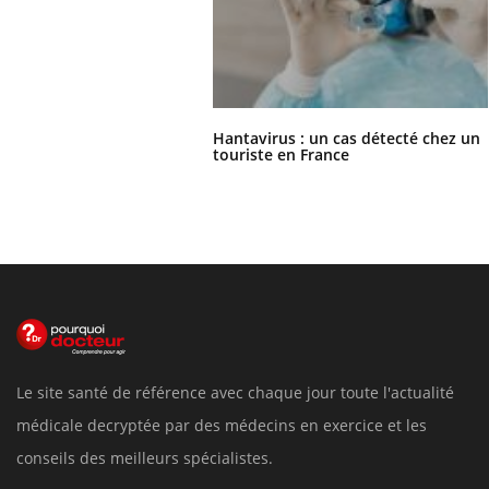
Hantavirus : un cas détecté chez un
touriste en France
Le site santé de référence avec chaque jour toute l'actualité
médicale decryptée par des médecins en exercice et les
conseils des meilleurs spécialistes.