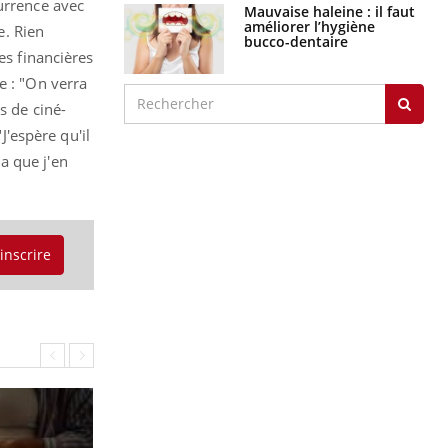
currence avec
Mauvaise haleine : il faut
améliorer l’hygiène
e. Rien
bucco-dentaire
es financières
e : "On verra
s de ciné-
J'espère qu'il
a que j'en
'inscrire