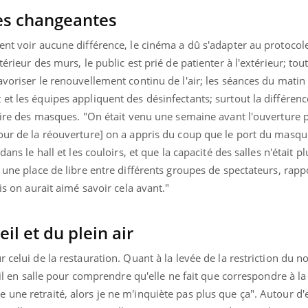
es changeantes
ent voir aucune différence, le cinéma a dû s'adapter au protocole
érieur des murs, le public est prié de patienter à l'extérieur; tou
avoriser le renouvellement continu de l'air; les séances du matin
et les équipes appliquent des désinfectants; surtout la différenc
toire des masques. "On était venu une semaine avant l'ouverture 
our de la réouverture] on a appris du coup que le port du masque
dans le hall et les couloirs, et que la capacité des salles n'était p
 une place de libre entre différents groupes de spectateurs, rapp
ais on aurait aimé savoir cela avant."
il et du plein air
r celui de la restauration. Quant à la levée de la restriction du 
eil en salle pour comprendre qu'elle ne fait que correspondre à la r
une retraité, alors je ne m'inquiète pas plus que ça". Autour d'