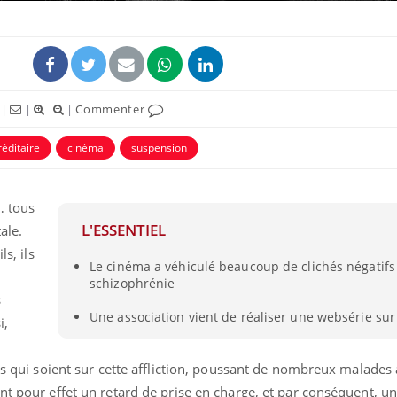
|
|
|
Commenter
éditaire
cinéma
suspension
uline & Charge mentale : et si on
tube
Youtube
it en parler??
… tous
026, l'insuline dans le diabète de type 2
L'ESSENTIEL
ale.
e entourée d'idées reçues chez les
ients comme parfois chez les soignants.
ls, ils
Le cinéma a véhiculé beaucoup de clichés négatifs 
schizophrénie
s
Une association vient de réaliser une websérie sur
i,
és qui soient sur cette affliction, poussant de nombreux malades 
ent pour effet un retard de prise en charge, et par conséquent, 