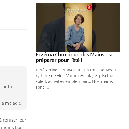
Eczéma Chronique des Mains : se
Youtube
Youtube
préparer pour l’été !
L'été arrive… et avec lui, un tout nouveau
rythme de vie ! Vacances, plage, piscine,
soleil, activités en plein air… Nos mains
sur la
sont ...
Youtube
Diabète & Ramadan 2026
Un
Youtube
You
fac
Le Ramadan approche, et, pour de
pr
 la maladie
nombreuses personnes atteintes de
Un 
diabète, c'est une période de questions, de
mut
défis, mais ...
à refuser leur
san
un moins bon