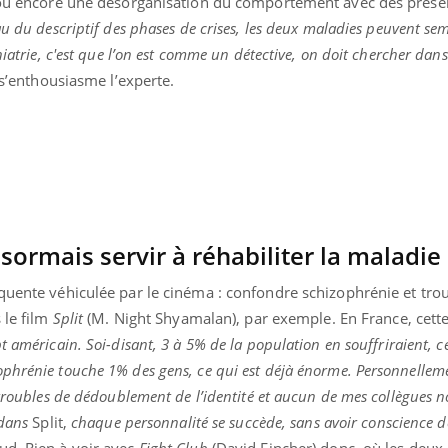
s ou encore une désorganisation du comportement avec des prése
au du descriptif des phases de crises, les deux maladies peuvent se
iatrie, c'est que l’on est comme un détective, on doit chercher dans 
 s’enthousiasme l’experte.
sormais servir à réhabiliter la maladie
équente véhiculée par le cinéma : confondre schizophrénie et tro
 le film
Split
(M. Night Shyamalan), par exemple. En France, cett
t américain. Soi-disant, 3 à 5% de la population en souffriraient, ce
phrénie touche 1% des gens, ce qui est déjà énorme. Personnellemen
 troubles de dédoublement de l’identité et aucun de mes collègues 
 dans
Split,
chaque personnalité se succède, sans avoir conscience de