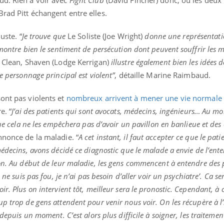
ud. Rien à voir avec
Fight Club
(David Fincher) donc, où les deux
rad Pitt échangent entre elles.
uste. “
Je trouve que
Le Soliste (Joe Wright)
donne une représentati
montre bien le sentiment de persécution dont peuvent souffrir les m
. Clean, Shaven (Lodge Kerrigan)
illustre également bien les idées d
e personnage principal est violent”
, détaille Marine Raimbaud.
ont pas violents et
nombreux arrivent à mener une vie normale
e. “
J’ai des patients qui sont avocats, médecins, ingénieurs… Au 
que cela ne les empêchera pas d’avoir un pavillon en banlieue et des 
nnonce de la maladie. “
A cet instant, il faut accepter ce que le pati
médecins, avons décidé ce diagnostic que le malade a envie de l’ente
on. Au début de leur maladie, les gens commencent à entendre des pe
ne suis pas fou, je n’ai pas besoin d’aller voir un psychiatre’. Ca se
r. Plus on intervient tôt, meilleur sera le pronostic. Cependant, à 
p trop de gens attendent pour venir nous voir. On les récupère à l’
 depuis un moment. C’est alors plus difficile à soigner, les traiteme