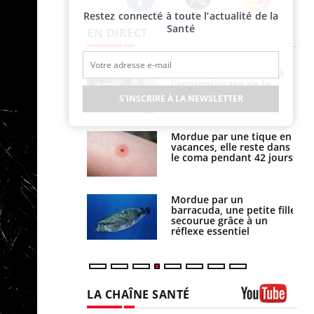
Restez connecté à toute l’actualité de la
Twitter
Facebook
Instagram
Santé
EN DIRECT
Le smartphone nuit-il à
Légionellose en Suisse :
l'apprentissage de la
quelle est l’origine de la
lecture ?
contamination ?
S'INSCRIRE À LA NEWSLETTER
Mordue par une tique en
Allergies alimentaires :
vacances, elle reste dans
une nouvelle arme contre
le coma pendant 42 jours
les réactions sévères
Mordue par un
Comment gérer le
barracuda, une petite fille
sommeil des enfants en
secourue grâce à un
vacances ?
réflexe essentiel
LA CHAÎNE SANTÉ
Youtube