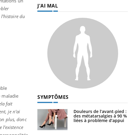
ntations un
J'AI MAL
mbler
l’histoire du
uble
e maladie
SYMPTÔMES
la fait
Douleurs de l’avant-pied :
t, je n’ai
des métatarsalgies à 90 %
non plus, donc
liées à problème d’appui
 l’existence