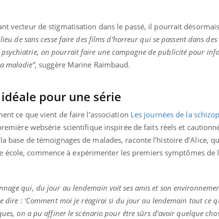
nt vecteur de stigmatisation dans le passé, il pourrait désormais
lieu de sans cesse faire des films d’horreur qui se passent dans des 
sychiatrie, on pourrait faire une campagne de publicité pour info
la maladie”
, suggère Marine Raimbaud.
e idéale pour une série
ment ce que vient de faire l’association
Les journées de la schizo
 première websérie scientifique inspirée de faits réels et caution
 la base de témoignages de malades, raconte l’histoire d’Alice, qu
le école, commence à expérimenter les premiers symptômes de 
nnage qui, du jour au lendemain voit ses amis et son environnemen
se dire : ‘Comment moi je réagirai si du jour au lendemain tout ce q
ques, on a pu affiner le scénario pour être sûrs d’avoir quelque cho