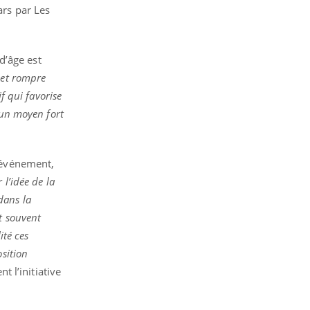
ars par Les
d’âge est
 et rompre
f qui favorise
 un moyen fort
l’événement,
l’idée de la
dans la
t souvent
ité ces
osition
t l’initiative