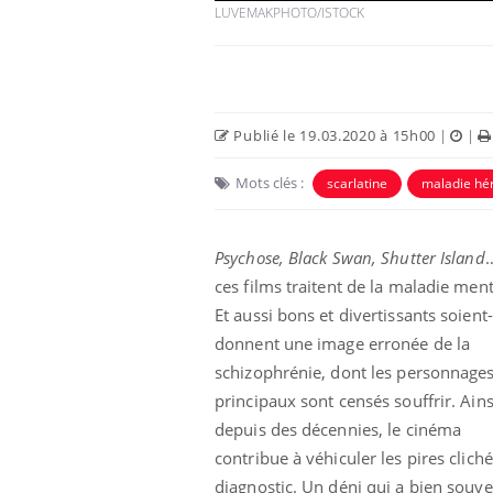
LUVEMAKPHOTO/ISTOCK
Publié le 19.03.2020 à 15h00
|
|
Mots clés :
scarlatine
maladie hér
 Mains :
Carence en fer : comprendre pour
Ins
Youtube
You
Youtube
Youtube
prévenir
osa
Psychose, Black Swan, Shutter Island
aciles à aborder...
Fatigue, irritabilité, brouillard mental ou
En 2
ces films traitent de la maladie ment
poser des
même alopécie… Les symptômes de la
rest
'un proche c'est
carence en fer sont multiples ce qui la rend
pat
Et aussi bons et divertissants soient-i
...
donnent une image erronée de la
schizophrénie, dont les personnage
principaux sont censés souffrir. Ains
depuis des décennies, le cinéma
contribue à véhiculer les pires clich
diagnostic. Un déni qui a bien souv