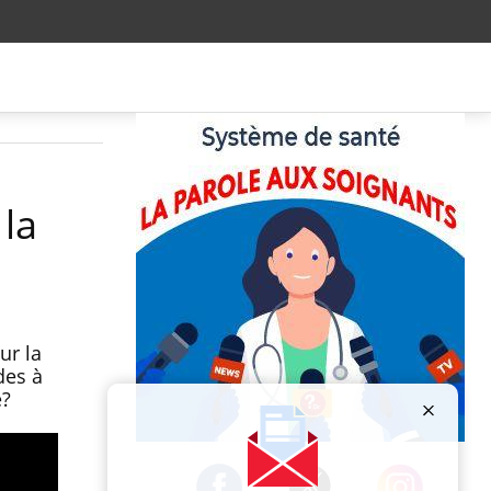
 la
ur la
des à
e?
Publicité