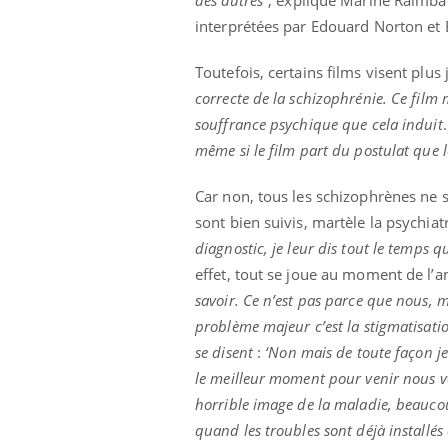
des autres”
, explique Marine Raimba
interprétées par Edouard Norton et B
Toutefois, certains films visent plus j
correcte de la schizophrénie. Ce film 
souffrance psychique que cela induit
même si le film part du postulat que l
Car non, tous les schizophrènes ne s
sont bien suivis, martèle la psychiatr
diagnostic, je leur dis tout le temps 
effet, tout se joue au moment de l’a
savoir. Ce n’est pas parce que nous, 
problème majeur c’est la stigmatisati
se disent
:
‘Non mais de toute façon je 
le meilleur moment pour venir nous voi
horrible image de la maladie, beaucou
quand les troubles sont déjà installés