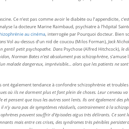
ascine. Ce n’est pas comme avoir le diabète ou l’appendicite, c’e
analyse la docteure Marine Raimbaud, psychiatre à l’hôpital Sain
chizophrénie au cinéma
, interrogée par Pourquoi docteur. Bien s
ans
Vol au-dessus d’un nid de coucou (Milos Forman),
Jack Nichol
n gentil petit psychopathe. Dans
Psychose (Alfred Hitchcock),
le d
 bidon, Norman Bates n’est absolument pas schizophrène
, s’amuse l
d’un malade dangereux, imprévisible… alors que les patients ne so
s ont également tendance à confondre schizophrénie et troubles 
es où ils ne dorment plus et font plein de choses. Leur cerveau va tr
 et pensent que tous les autres sont lents. Ils ont également des p
s il n’y aura pas de symptômes résiduels, contrairement à la schizo
zophrènes peuvent souffrir d’épisodes aigus très délirants. Ce sont
onnants mais entre ces crises, des syndromes très pénibles persister