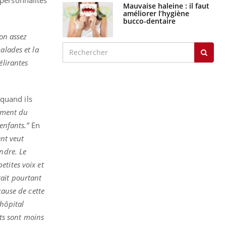
 personnalités
Mauvaise haleine : il faut
améliorer l’hygiène
bucco-dentaire
on assez
alades et la
élirantes
quand ils
moment du
enfants.”
En
ent veut
ndre. Le
tites voix et
rait pourtant
cause de cette
hôpital
nts sont moins