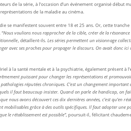
sateurs de la série, à l’occasion d’un événement organisé début m
 représentations de la maladie au cinéma.
e se manifestent souvent entre 18 et 25 ans. Or, cette tranche 
 “
Nous voulions nous rapprocher de la cible, créer de la résonance
tionnelle
, détaillent-ils.
Les séries permettent un visionnage collecti
hanger avec ses proches pour propager le discours. On avait donc ici
riel à la santé mentale et à la psychiatrie, également présent à 
extrêmement puissant pour changer les représentations et promouvoir 
es pathologies réputées chroniques. C’est un changement important 
squels il faut beaucoup insister. Quand on parle de handicap, on fai
ce que nous avons découvert ces dix dernières années, c’est qu’en réal
 mobilisables grâce à des outils spécifiques. Il faut adopter une p
ue le rétablissement est possible”
, poursuit-il, félicitant chaudemen