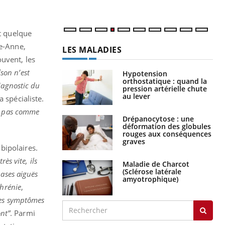
num
st quelque
te-Anne,
LES MALADIES
ouvent, les
son n’est
Hypotension
orthostatique : quand la
iagnostic du
pression artérielle chute
au lever
a spécialiste.
nt pas comme
Drépanocytose : une
déformation des globules
rouges aux conséquences
graves
bipolaires.
ès vite, ils
Maladie de Charcot
(Sclérose latérale
hases aiguës
amyotrophique)
phrénie
,
 les symptômes
ont”
. Parmi