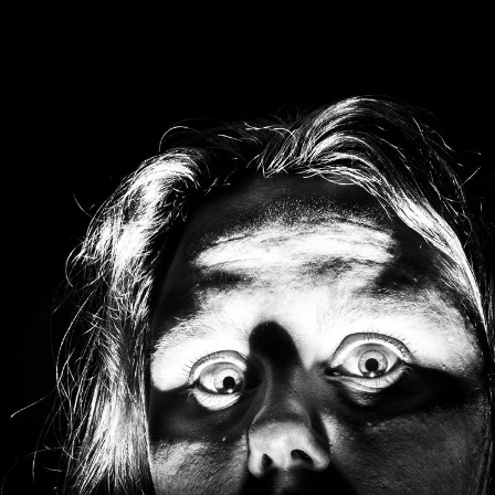
Le Viagra pourrait-il
freiner la propagation du
cancer ?
Pourquoi manger moins
de protéines pourrait
finalement être bénéfique
Grossesse et chaleur : ce
que dit la science