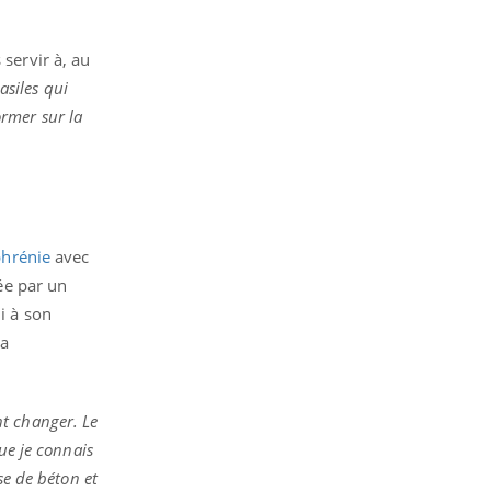
 servir à, au
asiles qui
rmer sur la
phrénie
avec
née par un
i à son
la
t changer. Le
ue je connais
se de béton et