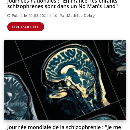
Journées nationales : "En France, les enfants
schizophrènes sont dans un No Man's Land"
|
Publié le 20.03.2021
Par Mathilde Debry
LIRE L'ARTICLE
Journée mondiale de la schizophrénie : "Je me