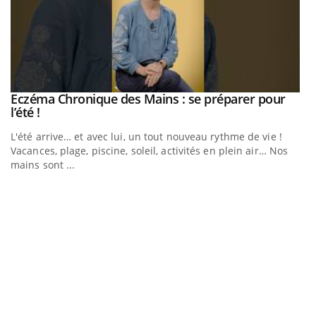
Eczéma Chronique des Mains : se préparer pour
Youtube
Youtube
l’été !
L'été arrive… et avec lui, un tout nouveau rythme de vie !
Vacances, plage, piscine, soleil, activités en plein air… Nos
mains sont ...
Youtube
Diabète & Ramadan 2026
U
Youtube
Yo
m
Un
ma
nu