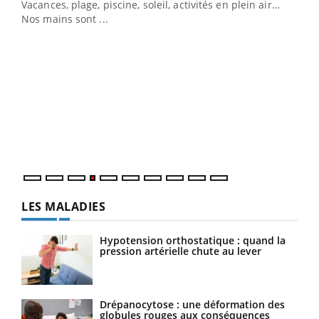
Vacances, plage, piscine, soleil, activités en plein air…
Nos mains sont ...
Dia
You
Le 
pers
ques
LES MALADIES
Hypotension orthostatique : quand la
pression artérielle chute au lever
Drépanocytose : une déformation des
globules rouges aux conséquences