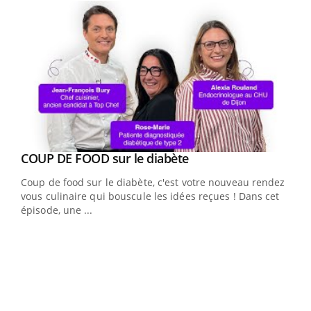
Youtube
cès
COUP DE FOOD sur le diabète
Youtube
Coup de food sur le diabète, c'est votre nouveau rendez-
 en
vous culinaire qui bouscule les idées reçues ! Dans cet
u
épisode, une ...
Qua
You
"Les