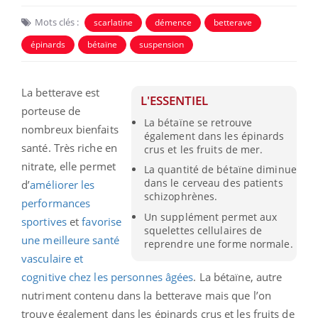
Mots clés :
scarlatine
démence
betterave
épinards
bétaïne
suspension
La betterave est
L'ESSENTIEL
porteuse de
La bétaïne se retrouve
nombreux bienfaits
également dans les épinards
santé. Très riche en
crus et les fruits de mer.
nitrate, elle permet
La quantité de bétaïne diminue
dans le cerveau des patients
d’
améliorer les
schizophrènes.
performances
Un supplément permet aux
sportives
et
favorise
squelettes cellulaires de
une meilleure santé
reprendre une forme normale.
vasculaire et
cognitive chez les personnes âgées
. La bétaïne, autre
nutriment contenu dans la betterave mais que l’on
trouve également dans les épinards crus et les fruits de