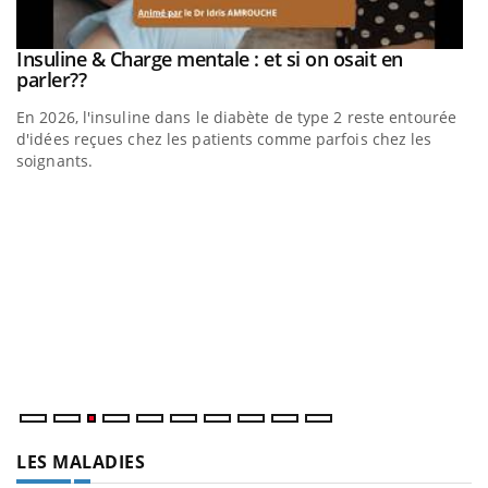
be
Insuline & Charge mentale : et si on osait en
Youtube
Youtube
parler??
En 2026, l'insuline dans le diabète de type 2 reste entourée
a
d'idées reçues chez les patients comme parfois chez les
soignants.
E
Yo
l’
L'
Va
ma
LES MALADIES