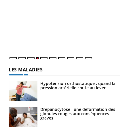
Dia
You
Le 
pers
ques
LES MALADIES
Hypotension orthostatique : quand la
pression artérielle chute au lever
Drépanocytose : une déformation des
globules rouges aux conséquences
graves