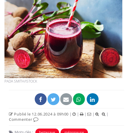
PADA SMITH/ISTOCK
Publié le 12.06.2024 à 09h00
|
|
|
|
|
Commenter
Mots clés :
betterave
ménopause