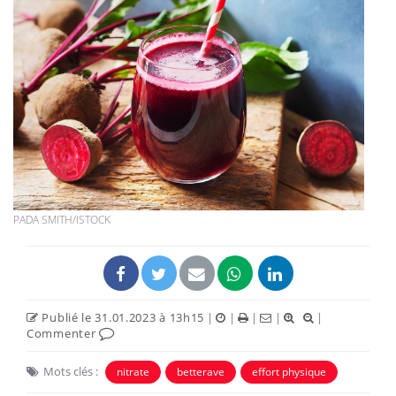
PADA SMITH/ISTOCK
Publié le 31.01.2023 à 13h15
|
|
|
|
|
Commenter
Mots clés :
nitrate
betterave
effort physique