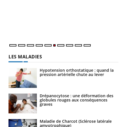
COU
You
Coup
vous
épis
LES MALADIES
Hypotension orthostatique : quand la
pression artérielle chute au lever
Drépanocytose : une déformation des
globules rouges aux conséquences
graves
Maladie de Charcot (Sclérose latérale
amyotrophique)