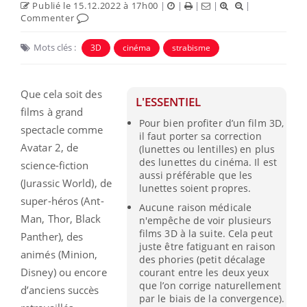
Publié le 15.12.2022 à 17h00
|
|
|
|
|
Commenter
Mots clés :
3D
cinéma
strabisme
Que cela soit des
L'ESSENTIEL
films à grand
Pour bien profiter d’un film 3D,
spectacle comme
il faut porter sa correction
Avatar 2, de
(lunettes ou lentilles) en plus
des lunettes du cinéma. Il est
science-fiction
aussi préférable que les
(Jurassic World), de
lunettes soient propres.
super-héros (Ant-
Aucune raison médicale
Man, Thor, Black
n'empêche de voir plusieurs
films 3D à la suite. Cela peut
Panther), des
juste être fatiguant en raison
animés (Minion,
des phories (petit décalage
Disney) ou encore
courant entre les deux yeux
que l’on corrige naturellement
d’anciens succès
par le biais de la convergence).