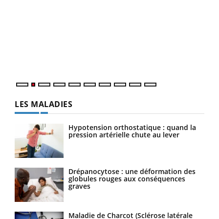
Insuline & Charge mentale : et si on osait en
Ecz
Youtube
You
Youtube
parler??
pour
En 2026, l'insuline dans le diabète de type 2 reste
L'ét
entourée d'idées reçues chez les patients comme
Vaca
parfois chez les soignants.
Nos 
LES MALADIES
Hypotension orthostatique : quand la
pression artérielle chute au lever
Drépanocytose : une déformation des
globules rouges aux conséquences
graves
Maladie de Charcot (Sclérose latérale