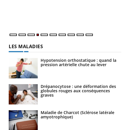
Le 
pers
ques
LES MALADIES
Hypotension orthostatique : quand la
pression artérielle chute au lever
Drépanocytose : une déformation des
globules rouges aux conséquences
graves
Maladie de Charcot (Sclérose latérale
amyotrophique)