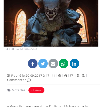
BROOKE PALMER/AP/SIPA
Publié le 20.09.2017 à 17h41
|
|
|
|
|
Commenter
Mots clés :
cinéma
« Vous flotterez aussi… » Difficile d’échapper à la