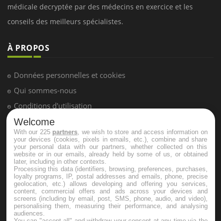
LES MALADIES
Hypotension orthostatique : quand la
pression artérielle chute au lever
Drépanocytose : une déformation des
globules rouges aux conséquences
Welcome
graves
With our 225
partners
, we wish to store and access information on
your devices (cookies, pixels in emails, etc.), combine and share
your personal data with our partners, whether collected on this
website or in our emails, already held by some of us, or obtained
Maladie de Charcot (Sclérose latérale
later, including in other contexts.
amyotrophique)
Processing this data (identifiers, browsing, preferences, purchases,
loyalty programs, IP, postal addresses and emails, phone, precise
geolocation, etc.) allows developing and offering you services,
content, commercial offers and ads across your devices and
screens (including by email, post, SMS, phone, audio, and video),
personalising them, measuring their performance, and analysing
audiences.
You can "accept all" and withdraw your consent at any time via the