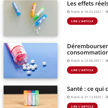
Les effets rée
|
Publié le 16.03.2022
LIRE L'ARTICLE
Dérembourseme
consommation 
|
Publié le 25.06.2021
Chikungunya, dengue,
West Nile : que se passe-t-
LIRE L'ARTICLE
il dans le sud de la France ?
Santé : ce qui
Les médicaments GLP-1
protègent-ils aussi les os ?
|
Publié le 31.12.2020
LIRE L'ARTICLE