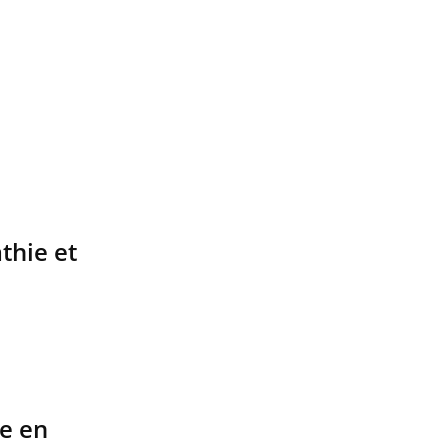
thie et
e en