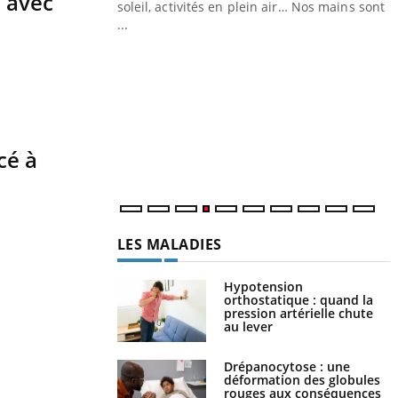
 avec
ez les soignants.
soleil, activités en plein air… Nos mains sont
...
Y
L
n
c
m
cé à
LES MALADIES
Hypotension
orthostatique : quand la
pression artérielle chute
au lever
Drépanocytose : une
déformation des globules
rouges aux conséquences