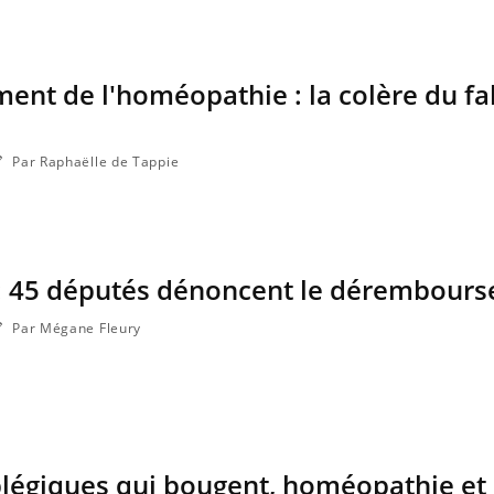
nt de l'homéopathie : la colère du fa
Par Raphaëlle de Tappie
 45 députés dénoncent le dérembour
Par Mégane Fleury
plégiques qui bougent, homéopathie et