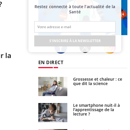
?
Restez connecté à toute l’actualité de la
Santé
Publicité
S'INSCRIRE À LA NEWSLETTER
r la
Twitter
Facebook
Instagram
EN DIRECT
haleurs : pourquoi
Grossesse et chaleur : ce
ue de noyade
que dit la science
-il ?
a pourrait-il freiner
Le smartphone nuit-il à
gation du cancer ?
l'apprentissage de la
lecture ?