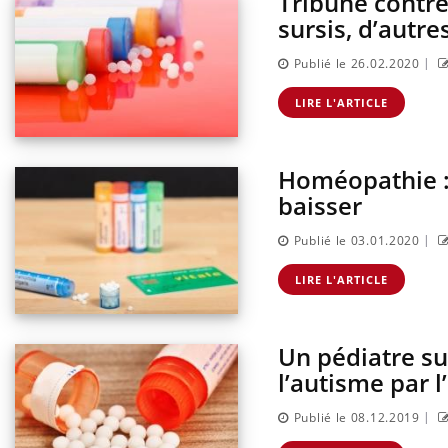
Tribune contr
sur la maladie d'un proche c'est montrer ...
caren
sursis, d’autr
...
|
Publié le 26.02.2020
LIRE L'ARTICLE
Homéopathie :
baisser
|
Publié le 03.01.2020
LIRE L'ARTICLE
Un pédiatre s
l’autisme par 
|
Publié le 08.12.2019