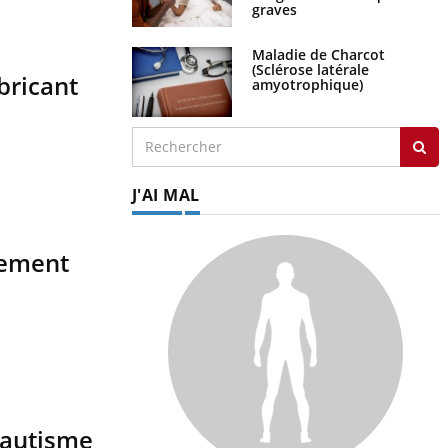
graves
Maladie de Charcot
(Sclérose latérale
bricant
amyotrophique)
J'AI MAL
sement
 autisme