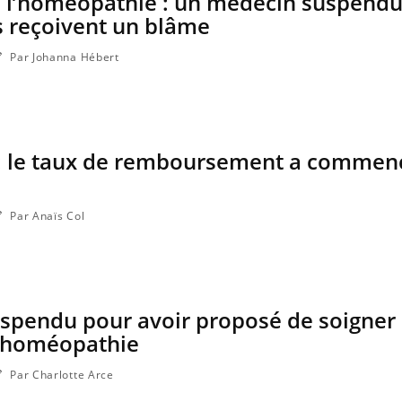
e l’homéopathie : un médecin suspendu
ce en fer sont multiples ce qui la rend
patients comme parfois ch
es reçoivent un blâme
Par Johanna Hébert
 le taux de remboursement a commen
Par Anaïs Col
uspendu pour avoir proposé de soigner
l’homéopathie
Par Charlotte Arce