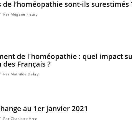
ls de l’homéopathie sont-ils surestimés 
Par Mégane Fleury
nt de l'homéopathie : quel impact su
des Français ?
Par Mathilde Debry
La sieste empêche-t-elle de
Fortes c
dormir la nuit ?
le risq
grimpe-t
 change au 1er janvier 2021
VIH : la fin du comprimé
Le Viagr
tous les jours se profile-t-
la propa
elle enfin ?
Par Charlotte Arce