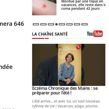
i manger moins de
Mordue par une tique en
s pourrait
vacances, elle reste dans le
ent être bénéfique
coma pendant 42 jours
mera 646
LA CHAÎNE SANTÉ
Youtube
andée
ale : et si on
Eczéma Chronique des Mains : se
Youtube
ube
Youtube
préparer pour l’été !
e diabète de type 2
L'été arrive… et avec lui, un tout nouveau
çues chez les
rythme de vie ! Vacances, plage, piscine,