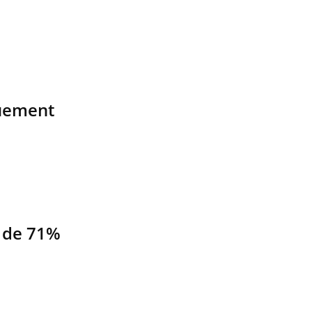
uement
 de 71%