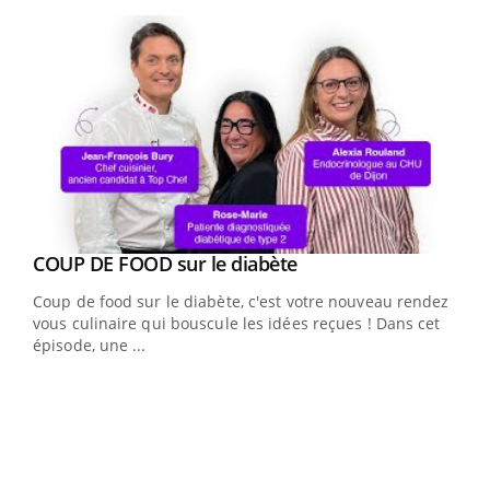
Youtube
Youtube
cès
COUP DE FOOD sur le diabète
Youtube
Coup de food sur le diabète, c'est votre nouveau rendez-
 en
vous culinaire qui bouscule les idées reçues ! Dans cet
u
épisode, une ...
Qua
You
"Les