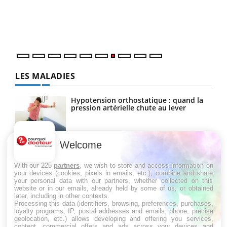
trav
DRH 
LES MALADIES
Hypotension orthostatique : quand la
pression artérielle chute au lever
Welcome
Drépanocytose : une déformation des
globules rouges aux conséquences
graves
With our 225
partners
, we wish to store and access information on
your devices (cookies, pixels in emails, etc.), combine and share
your personal data with our partners, whether collected on this
website or in our emails, already held by some of us, or obtained
Maladie de Charcot (Sclérose latérale
later, including in other contexts.
amyotrophique)
Processing this data (identifiers, browsing, preferences, purchases,
loyalty programs, IP, postal addresses and emails, phone, precise
geolocation, etc.) allows developing and offering you services,
content, commercial offers and ads across your devices and