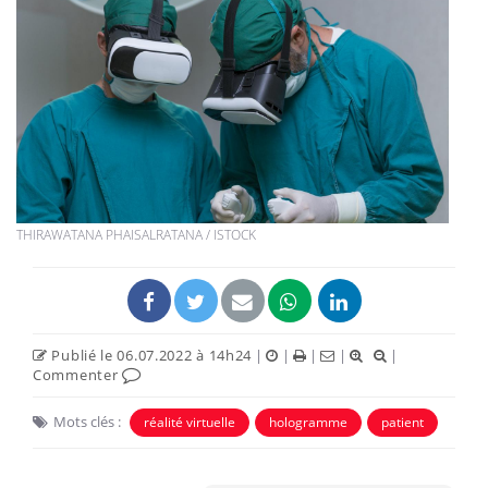
THIRAWATANA PHAISALRATANA / ISTOCK
Publié le 06.07.2022 à 14h24
|
|
|
|
|
Commenter
Mots clés :
réalité virtuelle
hologramme
patient