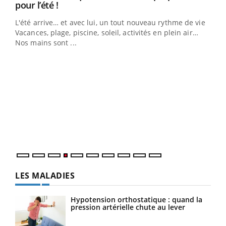
Youtube
pour l’été !
L'été arrive… et avec lui, un tout nouveau rythme de vie !
Vacances, plage, piscine, soleil, activités en plein air…
Nos mains sont ...
Dia
You
Le 
pers
ques
LES MALADIES
Hypotension orthostatique : quand la
pression artérielle chute au lever