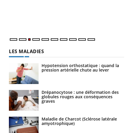
pour
L'ét
Vaca
Nos 
LES MALADIES
Hypotension orthostatique : quand la
pression artérielle chute au lever
Drépanocytose : une déformation des
globules rouges aux conséquences
graves
Maladie de Charcot (Sclérose latérale
amyotrophique)