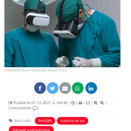
THIRAWATANA PHAISALRATANA/ISTOCK
Publié le 01.12.2021 à 10h30
|
|
|
|
|
Commenter
Mots clés :
ReAGJIR
maîtrise de soi
thérapie androgénique