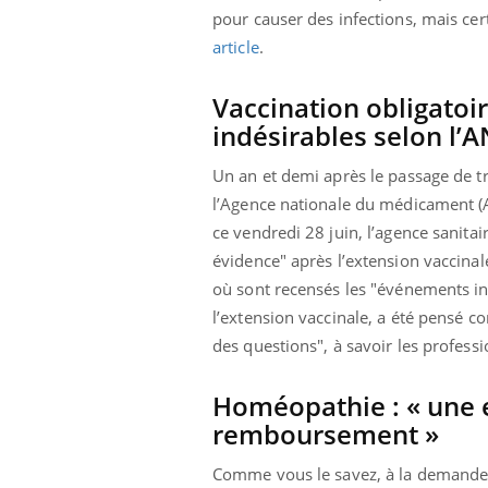
pour causer des infections, mais cer
ar une tique en
Allergies alimentaires :
, elle reste dans
une nouvelle arme contre
article
.
pendant 42 jours
les réactions sévères
Vaccination obligatoi
indésirables selon l’
Un an et demi après le passage de tr
l’Agence nationale du médicament (A
ce vendredi 28 juin, l’agence sanita
évidence" après l’extension vaccinal
où sont recensés les "événements ind
l’extension vaccinale, a été pensé 
des questions", à savoir les professi
Homéopathie : « une e
remboursement »
Comme vous le savez, à la demande d