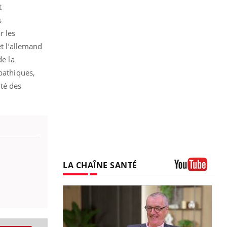
t
s
r les
et l’allemand
de la
pathiques,
ité des
LA CHAÎNE SANTÉ
Youtube