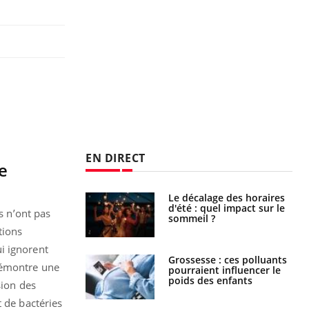
EN DIRECT
e
: le mystère de la
Le décalage des horaires
ine de Proust"
d'été : quel impact sur le
s n’ont pas
pliqué
sommeil ?
tions
i ignorent
nce au gluten : les
Grossesse : ces polluants
 démontre une
es
pourraient influencer le
ndations de la
poids des enfants
sion des
t de bactéries