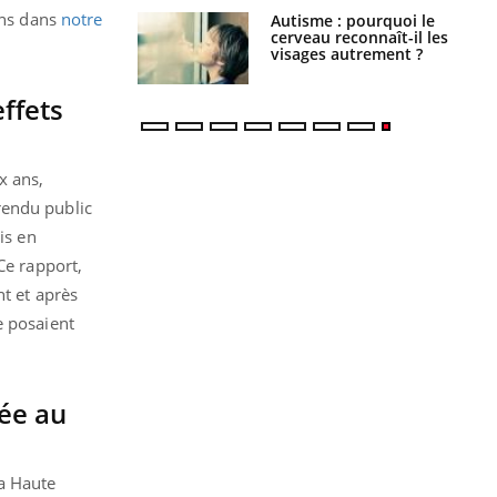
ons dans
notre
ance cardiaque :
Autisme : pourquoi le
 mieux la
cerveau reconnaît-il les
r
visages autrement ?
ffets
x ans,
rendu public
is en
Ce rapport,
nt et après
e posaient
sée au
a Haute