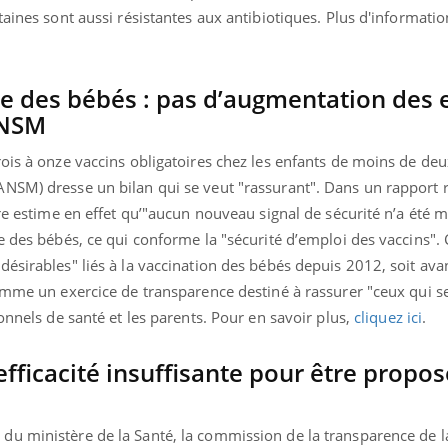
taines sont aussi résistantes aux antibiotiques. Plus d'informati
TDAH : quel est ce
Insuffis
traitement autorisé aux
comment
États-Unis ?
préveni
re des bébés : pas d’augmentation des e
ANSM
ois à onze vaccins obligatoires chez les enfants de moins de deu
NSM) dresse un bilan qui se veut "rassurant". Dans un rapport 
ire estime en effet qu’"aucun nouveau signal de sécurité n’a été m
e des bébés, ce qui conforme la "sécurité d’emploi des vaccins". 
ésirables" liés à la vaccination des bébés depuis 2012, soit ava
comme un exercice de transparence destiné à rassurer "ceux qui s
onnels de santé et les parents. Pour en savoir plus,
cliquez ici
.
fficacité insuffisante pour être propo
u ministère de la Santé, l
a commission de la transparence de l