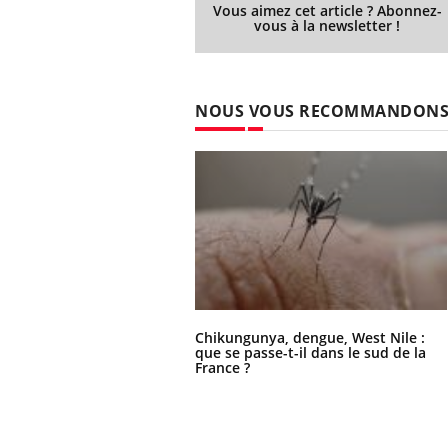
Vous aimez cet article ? Abonnez-
vous à la newsletter !
Youtube
 Mains : se
Diabète & Ramadan 2026
Un 
Youtube
You
NOUS VOUS RECOMMANDON
outube
fac
Le Ramadan approche, et, pour de
pré
un tout nouveau
nombreuses personnes atteintes de
Un 
lage, piscine,
diabète, c'est une période de questions, de
mut
air… Nos mains
défis, mais ...
sant
num
Chikungunya, dengue, West Nile :
que se passe-t-il dans le sud de la
France ?