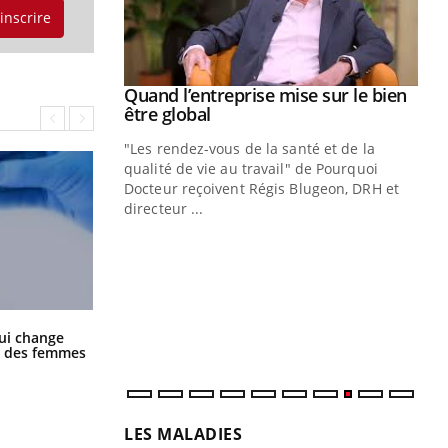
'inscrire
Youtube
 diabète
Quand l’entreprise mise sur le bien
Youtube
Youtube
être global
e, c'est votre
"Les rendez-vous de la santé et de la
naire qui
qualité de vie au travail" de Pourquoi
 ! Dans cet
Docteur reçoivent Régis Blugeon, DRH et
directeur ...
Ec
You
quo
Dan
der
com
La sieste empêche-t-elle de dormir
ui change
et é
la nuit ?
ge des femmes
LES MALADIES