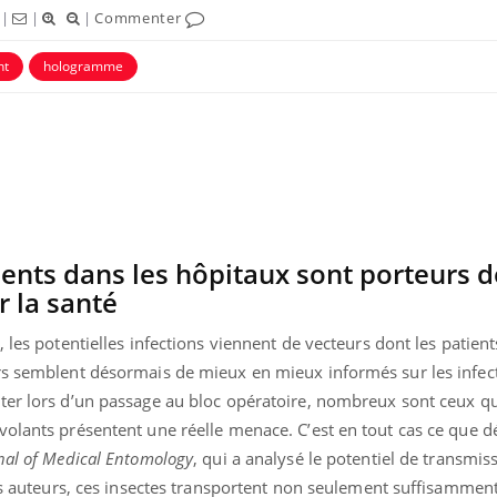
|
|
|
Commenter
nt
hologramme
ents dans les hôpitaux sont porteurs d
r la santé
Comment gérer le
Cerveau 
sommeil des enfants en
"madele
 les potentielles infections viennent de vecteurs dont les patient
vacances ?
enfin ex
rs semblent désormais de mieux en mieux informés sur les infec
ter lors d’un passage au bloc opératoire, nombreux sont ceux qu
Bilan prévention : ce que
Intoléra
volants présentent une réelle menace. C’est en tout cas ce que
les kinés pourront
nouvell
bientôt faire
recomma
nal of Medical Entomology
, qui a analysé le potentiel de transmis
HAS
ses auteurs, ces insectes transportent non seulement suffisammen