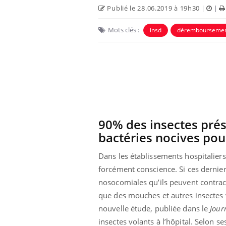
Publié le 28.06.2019 à 19h30
|
|
Mots clés :
insd
dérembourseme
90% des insectes prés
bactéries nocives pou
e et chaleur : ce
Mordue par un
a science
barracuda, une petite fille
Dans les établissements hospitaliers,
secourue grâce à un
réflexe essentiel
forcément conscience. Si ces dernie
nosocomiales qu’ils peuvent contrac
phone nuit-il à
Légionellose en Suisse :
que des mouches et autres insectes 
tissage de la
quelle est l’origine de la
contamination ?
nouvelle étude, publiée dans le
Jour
insectes volants à l’hôpital. Selon 