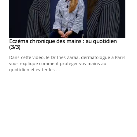
Youtube
al
Eczéma chronique des mains : au quotidien
Youtube
Youtube
(3/3)
au
Dans cette vidéo, le Dr Inès Zaraa, dermatologue à Paris,
,
vous explique comment protéger vos mains au
quotidien et éviter les ...
Ecz
You
(2/3
Une 
une 
une i