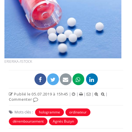
ERIERIKA /ISTOCK
Publié le 05.07.2019 à 15h45
|
|
|
|
|
Commenter
Mots clés :
hologramme
ordinateur
déremboursement
Agnès Buzyn