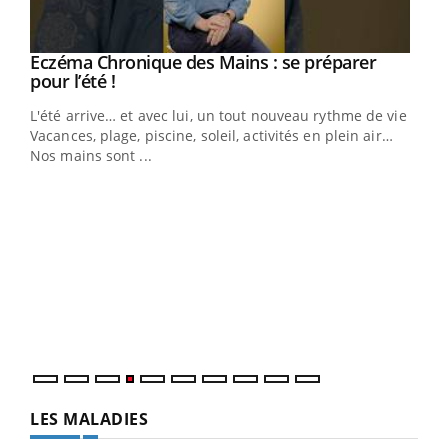
Eczéma Chronique des Mains : se préparer
Youtube
Youtube
pour l’été !
L'été arrive… et avec lui, un tout nouveau rythme de vie !
Vacances, plage, piscine, soleil, activités en plein air…
Nos mains sont ...
Youtube
Diabète & Ramadan 2026
Un 
Youtube
You
à l
Le Ramadan approche, et, pour de nombreuses
Un é
personnes atteintes de diabète, c'est une période de
mati
questions, de défis, mais ...
numé
LES MALADIES