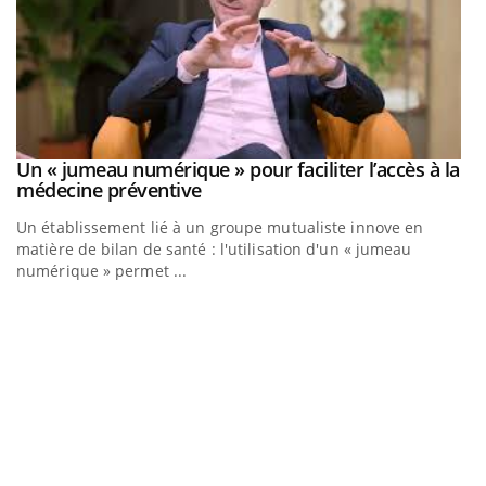
Un « jumeau numérique » pour faciliter l’accès à la
Youtube
Youtube
médecine préventive
Un établissement lié à un groupe mutualiste innove en
matière de bilan de santé : l'utilisation d'un « jumeau
numérique » permet ...
C
Yo
Co
cu
un