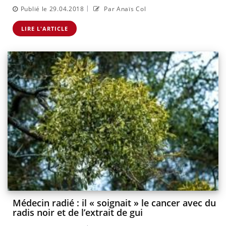
|
Publié le 29.04.2018
Par Anaïs Col
LIRE L'ARTICLE
Médecin radié : il « soignait » le cancer avec du
radis noir et de l’extrait de gui