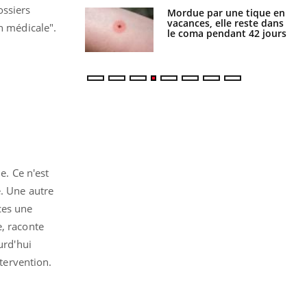
ossiers
i manger moins
Mordue par une tique en
éines pourrait
vacances, elle reste dans
n médicale".
ent être bénéfique
le coma pendant 42 jours
e. Ce n'est
e. Une autre
ces une
e, raconte
urd'hui
ntervention.