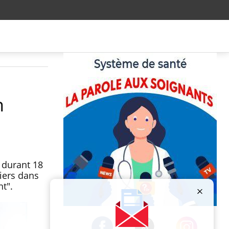
n
 durant 18
iers dans
nt".
Publicité