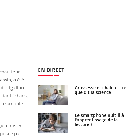
EN DIRECT
 chauffeur
assin, a été
d'irrigation
haleurs :
Grossesse et chaleur : ce
i le risque de
que dit la science
endant 10 ans,
rimpe-t-il ?
 être amputé
a pourrait-il
Le smartphone nuit-il à
la propagation du
l'apprentissage de la
lecture ?
gien mis en
déposée par