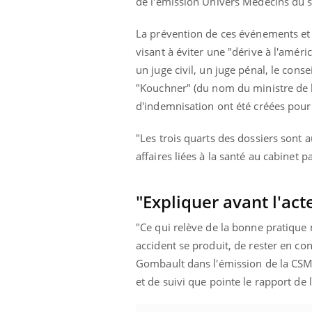
de l'émission Univers Médecins du s
La prévention de ces événements et de
visant à éviter une "dérive à l'améri
Eczéma Chronique des Mains :
Car
Youtube
You
un juge civil, un juge pénal, le cons
Youtube
expliquer ma maladie
pré
"Kouchner" (du nom du ministre de l
Il y a des sujets qui sont faciles à aborder...
Fati
d'indemnisation ont été créées pour 
d'autres non ! D'un côté, poser des
mêm
questions sur la maladie d'un proche c'est
care
"Les trois quarts des dossiers sont a
montrer ...
...
affaires liées à la santé au cabinet 
"Expliquer avant l'act
"Ce qui relève de la bonne pratique m
accident se produit, de rester en con
Gombault dans l'émission de la CSMF
et de suivi que pointe le rapport de