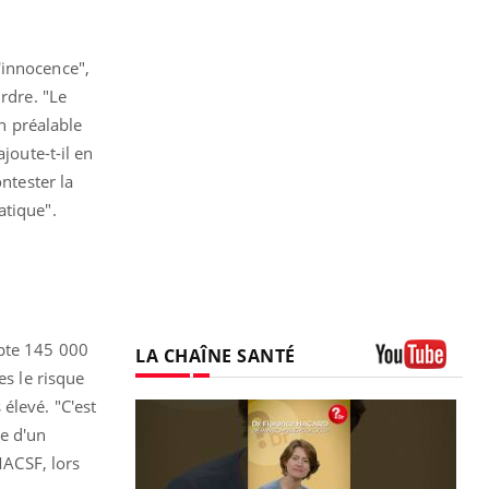
'innocence",
rdre. "Le
n préalable
joute-t-il en
ntester la
atique".
mpte 145 000
LA CHAÎNE SANTÉ
es le risque
Youtube
élevé. "C'est
re d'un
MACSF, lors