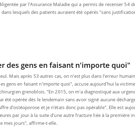
diligentée par l'Assurance Maladie qui a permis de recenser 54 d
Pourquoi votre ventre
Pourquo
gâche-t-il les premiers
de prot
dans lesquels des patients auraient été opérés "sans justificatio
jours de vos vacances ?
finalem
r des gens en faisant n'importe quoi"
 seul. Mais après 53 autres cas, on n'est plus dans l'erreur humain
s gens en faisant n'importe quoi", accuse aujourd'hui la victim
u chirurgien grenoblois. "En 2015, on m'a diagnostiqué aux urgen
'ai été opérée dès le lendemain sans avoir signé aucune décharg
ffre d'ostéoporose et je n'étais donc pas opérable". Elle est aujo
ures par jour à la suite d'une autre fracture liée à la première i
e mes jours", affirme-t-elle.