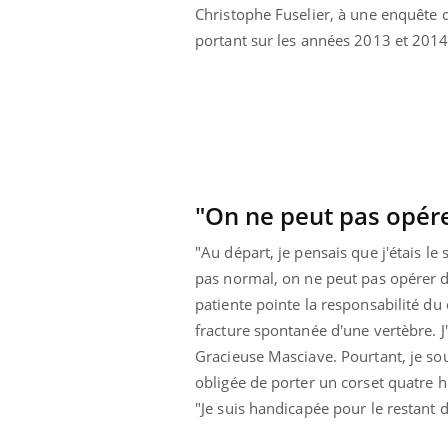
Christophe Fuselier, à une enquête 
Cytomégalovirus : ce qui
change dans la prise en
portant sur les années 2013 et 2014 
charge des femmes
enceintes
"On ne peut pas opére
"Au départ, je pensais que j'étais le
pas normal, on ne peut pas opérer de
patiente pointe la responsabilité d
fracture spontanée d'une vertèbre. J
Gracieuse Masciave. Pourtant, je sou
obligée de porter un corset quatre he
"Je suis handicapée pour le restant d