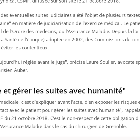
yndicat CSMF, diffusée sur son site le 21 octobre 2018.
s éventuelles suites judiciaires a été l'objet de plusieurs textes 
caine" en matière de judiciarisation de l'exercice médical. Le patie
ence en fer : comprendre pour
Insuline & Charge ment
tube
Youtube
eil de l'Ordre des médecins, ou l'Assurance Maladie. Depuis la loi 
Youtube
Yout
venir
osait en parler??
a Santé de l'époque) adoptée en 2002, des Commissions de conci
gue, irritabilité, brouillard mental ou
En 2026, l'insuline dans l
éviter les contentieux.
e alopécie… Les symptômes de la
reste entourée d'idées re
nce en fer sont multiples ce qui la rend
patients comme parfois ch
ujourd'hui réglés avant le juge", précise Laure Soulier, avocate sp
parisien Auber.
e et gérer les suites avec humanité"
édicale, c'est d'expliquer avant l'acte, d'en exposer les risques e
tact avec le patient pour gérer les suites avec humanité", rappela
 du 21 octobre 2018. C'est le non-respect de cette obligation d
 l'Assurance Maladie dans le cas du chirurgien de Grenoble.