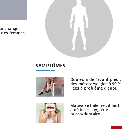
La sieste empêche-t-elle de dormir
ui change
la nuit ?
ge des femmes
SYMPTÔMES
Douleurs de l’avant-pied :
des métatarsalgies à 90 %
liées à problème d’appui
Mauvaise haleine : il faut
améliorer l’hygiène
bucco-dentaire