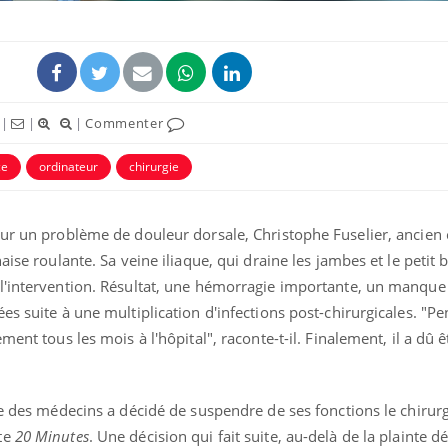
|
|
|
Commenter
ce
ordinateur
chirurgie
our un problème de douleur dorsale, Christophe Fuselier, ancien
ise roulante. Sa veine iliaque, qui draine les jambes et le petit b
l'intervention. Résultat, une hémorragie importante, un manque 
La sieste empêche-t-elle
Fortes c
de dormir la nuit ?
pourquo
es suite à une multiplication d'infections post-chirurgicales. "P
noyade g
ment tous les mois à l'hôpital", raconte-t-il. Finalement, il a dû
VIH : la fin du comprimé
Le Viagr
tous les jours se profile-t-
freiner 
elle enfin ?
cancer ?
re des médecins a décidé de suspendre de ses fonctions le chirur
te
20 Minutes
. Une décision qui fait suite, au-delà de la plainte 