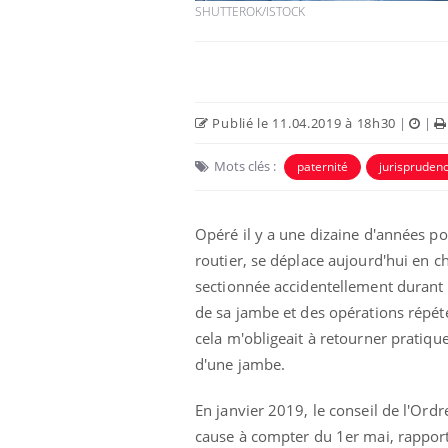
SHUTTEROK/ISTOCK
Publié le 11.04.2019 à 18h30
|
|
Mots clés :
paternité
jurispruden
Opéré il y a une dizaine d'années p
routier, se déplace aujourd'hui en cha
sectionnée accidentellement durant 
Chikungunya, dengue,
West Nile : que se passe-
de sa jambe et des opérations répété
t-il dans le sud de la
France ?
cela m'obligeait à retourner pratique
d'une jambe.
Les médicaments GLP-1
protègent-ils aussi les os
?
En janvier 2019, le conseil de l'Ord
cause à compter du 1er mai, rappor