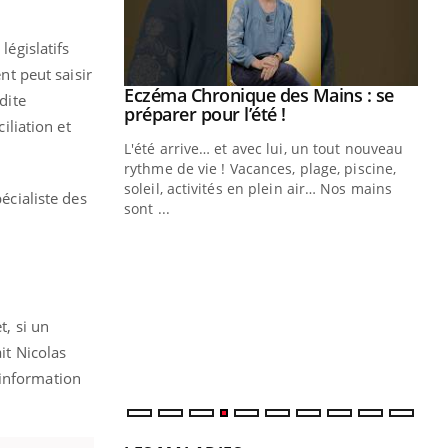
législatifs
nt peut saisir
ale : et si on
Eczéma Chronique des Mains : se
Youtube
dite
ube
Youtube
préparer pour l’été !
liation et
e diabète de type 2
L'été arrive… et avec lui, un tout nouveau
çues chez les
rythme de vie ! Vacances, plage, piscine,
ez les soignants.
soleil, activités en plein air… Nos mains
écialiste des
sont ...
Di
You
Le 
nom
dia
défi
t, si un
it Nicolas
'information