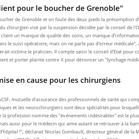
lient pour le boucher de Grenoble"
boucher de Grenoble et on foule des deux pieds la présomption d
du chirurgien visé par la suspension décidée par le conseil de l'O
client un manque de qualité des soins, un manque d'informatio
ns le suivi opératoire, mais on ne parle pas d'erreur médicale", a
t victime le praticien. Il compte saisir le conseil d'Etat pour co
lient et porter plainte contre X pour dénoncer un "lynchage médi
mise en cause pour les chirurgiens
MACSF, mutuelle d'assurance des professionnels de santé qui co
iques et les neurochirurgiens sont deux spécialités pour lesquell
e la profession nomme des "événements indésirables" est le plus 
ais aussi pour le médecin qui aime autant se retrouver à la bar
d'hôpital !", déclarait Nicolas Gombault, directeur général de la 