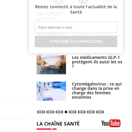
Restez connecté à toute l’actualité de la
Twitter
Facebook
Instagram
Santé
EN DIRECT
 oublier les
Chikungunya, dengue,
en vacances ?
West Nile : que se passe-
t-il dans le sud de la
S'INSCRIRE À LA NEWSLETTER
France ?
s connectés :
Les médicaments GLP-1
 le travail
protègent-ils aussi les os
 de plus en plus
?
soirées
olorectal : une
Cytomégalovirus : ce qui
e simple aurait
change dans la prise en
la donne au Pays
charge des femmes
enceintes
LA CHAÎNE SANTÉ
Youtube