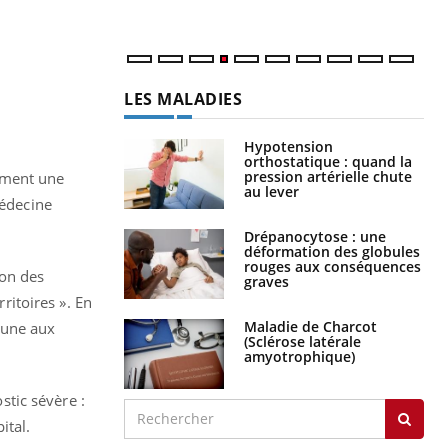
LES MALADIES
Hypotension
orthostatique : quand la
pression artérielle chute
ment une
au lever
édecine
Drépanocytose : une
déformation des globules
rouges aux conséquences
ion des
graves
ritoires ». En
Maladie de Charcot
mune aux
(Sclérose latérale
amyotrophique)
tic sévère :
ital.