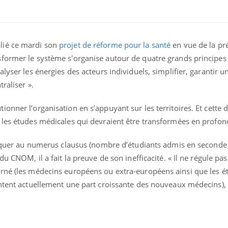
lié ce mardi son
projet de réforme pour la santé
en vue de la pré
former le système s'organise autour de quatre grands principes :
lyser les énergies des acteurs individuels, simplifier, garantir u
raliser ».
ence en fer : comprendre pour
Insuline & Charge ment
tube
Youtube
Youtube
Yout
venir
osait en parler??
onner l’organisation en s’appuyant sur les territoires. Et cett
 les études médicales qui devraient être transformées en profo
gue, irritabilité, brouillard mental ou
En 2026, l'insuline dans l
e alopécie… Les symptômes de la
reste entourée d'idées re
nce en fer sont multiples ce qui la rend
patients comme parfois ch
ttaquer au numerus clausus (nombre d’étudiants admis en seconde
u CNOM, il a fait la preuve de son inefficacité. « Il ne régule pas
rné (les médecins européens ou extra-européens ainsi que les é
ntent actuellement une part croissante des nouveaux médecins), i