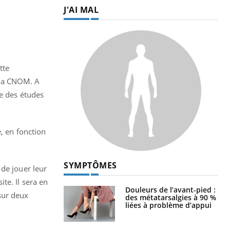
J'AI MAL
tte
 la CNOM. A
le des études
é, en fonction
SYMPTÔMES
 de jouer leur
te. Il sera en
Douleurs de l’avant-pied :
sur deux
des métatarsalgies à 90 %
liées à problème d’appui