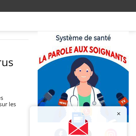
rus
es
sur les
Publicité