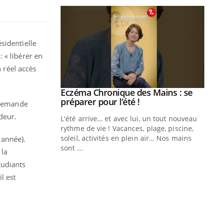
sidentielle
 « libérer en
n réel accès
ale : et si on
Eczéma Chronique des Mains : se
Youtube
ube
Youtube
préparer pour l’été !
e demande
ndeur.
e diabète de type 2
L'été arrive… et avec lui, un tout nouveau
çues chez les
rythme de vie ! Vacances, plage, piscine,
ez les soignants.
soleil, activités en plein air… Nos mains
 année).
sont ...
 la
Di
You
tudiants
Le 
l est
nom
dia
défi