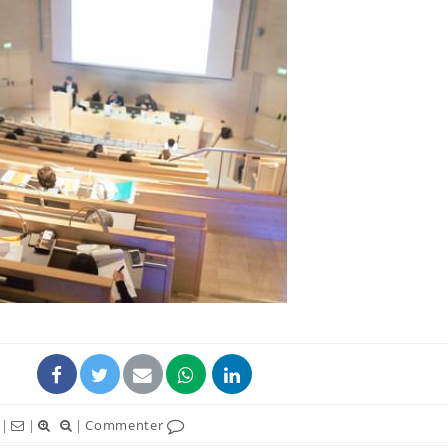
Hantavirus : un cas
Comment
détecté chez un touriste
écrans 
en France
Mortalité infantile : un
Toujour
rapport s’interroge sur
comment
son taux élevé en France
empiète
sur nos 
Grossesse à risque : ce jus
Cancer c
naturel attire l'attention
stratégi
des chercheurs
changé 
basque
|
|
|
Commenter