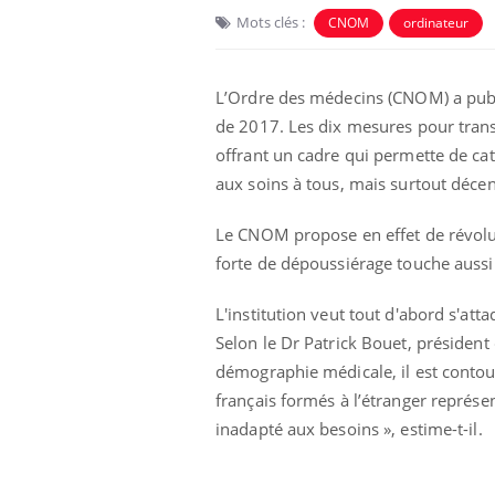
Mots clés :
CNOM
ordinateur
L’Ordre des médecins (CNOM) a pub
de 2017. Les dix mesures pour trans
offrant un cadre qui permette de cata
aux soins à tous, mais surtout décent
Eczéma Chronique des Mains :
Car
Youtube
You
Youtube
expliquer ma maladie
pré
Le CNOM propose en effet de révoluti
forte de dépoussiérage touche aussi
Il y a des sujets qui sont faciles à aborder...
Fati
d'autres non ! D'un côté, poser des
mêm
questions sur la maladie d'un proche c'est
care
L'institution veut tout d'abord s'a
montrer ...
...
Selon le Dr Patrick Bouet, président d
démographie médicale, il est contou
français formés à l’étranger représe
inadapté aux besoins », estime-t-il.