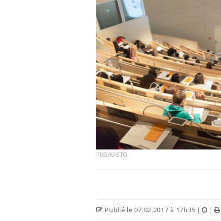
Bébés, jeunes enfants :
quelle trousse à
pharmacie pour les
vacances ?
Syndrome métabolique :
quels sont les meilleurs
exercices physiques ?
Comment éviter une otite
pendant les vacances ?
PIX5/KASTO
Publié le 07.02.2017 à 17h35
|
|