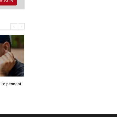
'inscrire
Hantavirus : un cas détecté chez un
ite pendant
touriste en France